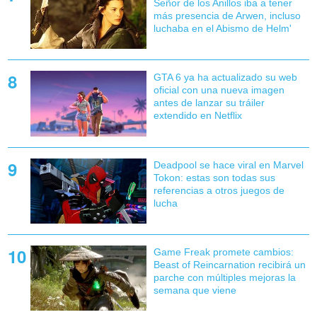
Señor de los Anillos iba a tener
más presencia de Arwen, incluso
luchaba en el Abismo de Helm'
GTA 6 ya ha actualizado su web
oficial con una nueva imagen
antes de lanzar su tráiler
extendido en Netflix
Deadpool se hace viral en Marvel
Tokon: estas son todas sus
referencias a otros juegos de
lucha
Game Freak promete cambios:
Beast of Reincarnation recibirá un
parche con múltiples mejoras la
semana que viene