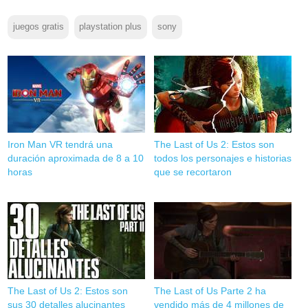
juegos gratis
playstation plus
sony
Iron Man VR tendrá una
The Last of Us 2: Estos son
duración aproximada de 8 a 10
todos los personajes e historias
horas
que se recortaron
The Last of Us 2: Estos son
The Last of Us Parte 2 ha
sus 30 detalles alucinantes
vendido más de 4 millones de