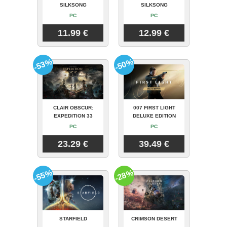
SILKSONG
SILKSONG
PC
PC
11.99 €
12.99 €
-53%
-50%
CLAIR OBSCUR:
007 FIRST LIGHT
EXPEDITION 33
DELUXE EDITION
PC
PC
23.29 €
39.49 €
-55%
-28%
STARFIELD
CRIMSON DESERT