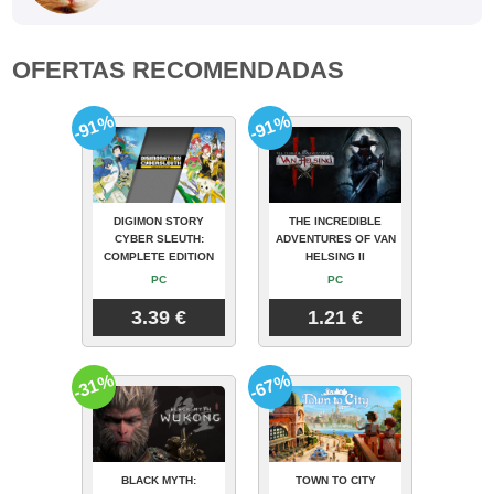
OFERTAS RECOMENDADAS
-91%
-91%
DIGIMON STORY
THE INCREDIBLE
CYBER SLEUTH:
ADVENTURES OF VAN
COMPLETE EDITION
HELSING II
PC
PC
3.39 €
1.21 €
-31%
-67%
BLACK MYTH:
TOWN TO CITY