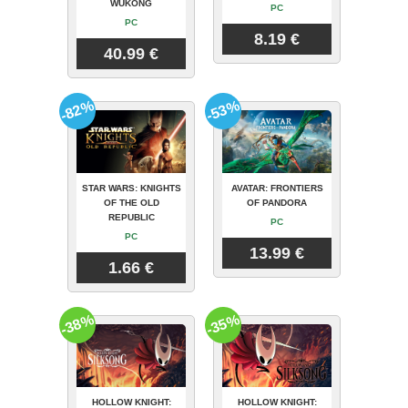
WUKONG
PC
PC
8.19 €
40.99 €
-82%
-53%
STAR WARS: KNIGHTS
AVATAR: FRONTIERS
OF THE OLD
OF PANDORA
REPUBLIC
PC
PC
13.99 €
1.66 €
-38%
-35%
HOLLOW KNIGHT:
HOLLOW KNIGHT: