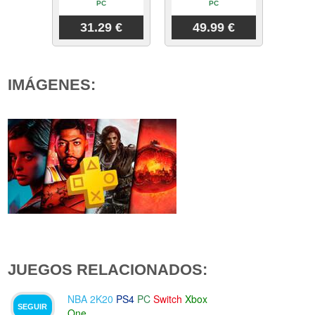
PC
PC
31.29 €
49.99 €
IMÁGENES:
JUEGOS RELACIONADOS:
NBA 2K20
PS4
PC
Switch
Xbox
SEGUIR
One