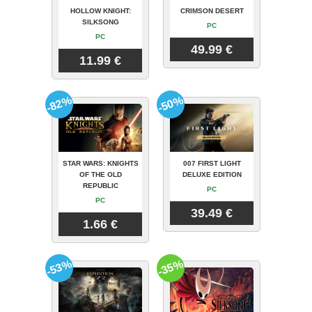
HOLLOW KNIGHT:
CRIMSON DESERT
SILKSONG
PC
PC
49.99 €
11.99 €
-82%
-50%
STAR WARS: KNIGHTS
007 FIRST LIGHT
OF THE OLD
DELUXE EDITION
REPUBLIC
PC
PC
39.49 €
1.66 €
-53%
-35%