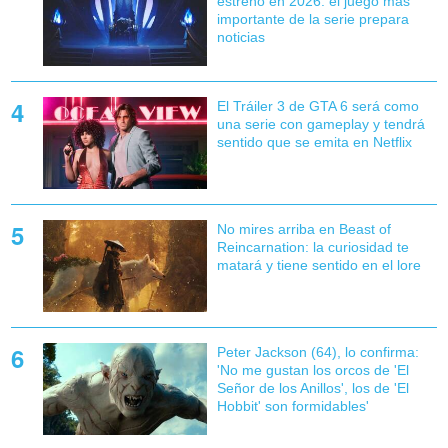
estreno en 2026: el juego más
importante de la serie prepara
noticias
El Tráiler 3 de GTA 6 será como
una serie con gameplay y tendrá
sentido que se emita en Netflix
No mires arriba en Beast of
Reincarnation: la curiosidad te
matará y tiene sentido en el lore
Peter Jackson (64), lo confirma:
'No me gustan los orcos de 'El
Señor de los Anillos', los de 'El
Hobbit' son formidables'