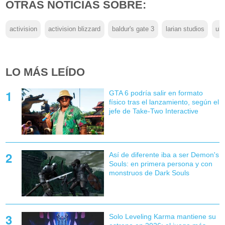
OTRAS NOTICIAS SOBRE:
activision
activision blizzard
baldur's gate 3
larian studios
ubi
LO MÁS LEÍDO
GTA 6 podría salir en formato
físico tras el lanzamiento, según el
jefe de Take-Two Interactive
Así de diferente iba a ser Demon's
Souls: en primera persona y con
monstruos de Dark Souls
Solo Leveling Karma mantiene su