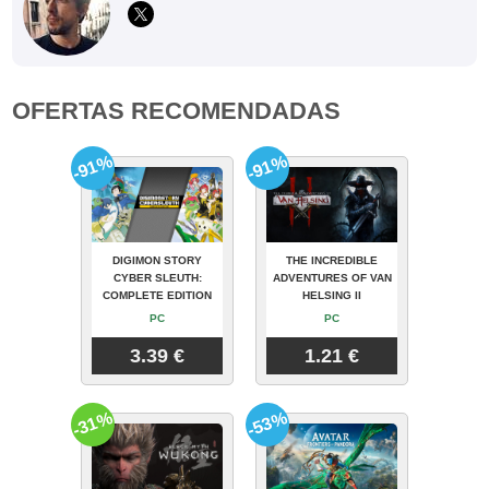
OFERTAS RECOMENDADAS
-91%
-91%
DIGIMON STORY
THE INCREDIBLE
CYBER SLEUTH:
ADVENTURES OF VAN
COMPLETE EDITION
HELSING II
PC
PC
3.39 €
1.21 €
-31%
-53%