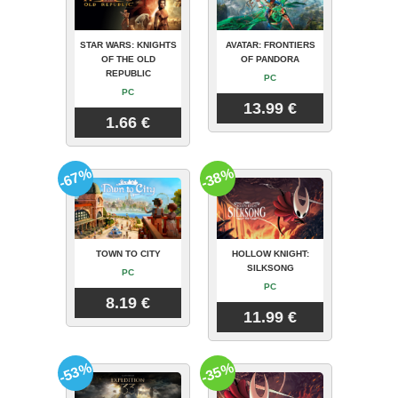
STAR WARS: KNIGHTS
AVATAR: FRONTIERS
OF THE OLD
OF PANDORA
REPUBLIC
PC
PC
13.99 €
1.66 €
-67%
-38%
TOWN TO CITY
HOLLOW KNIGHT:
SILKSONG
PC
PC
8.19 €
11.99 €
-53%
-35%