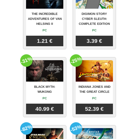
THE INCREDIBLE
DIGIMON STORY
ADVENTURES OF VAN
CYBER SLEUTH:
HELSING II
COMPLETE EDITION
PC
PC
1.21 €
3.39 €
-31%
-25%
BLACK MYTH:
INDIANA JONES AND
WUKONG
THE GREAT CIRCLE
PC
PC
40.99 €
52.39 €
-82%
-53%