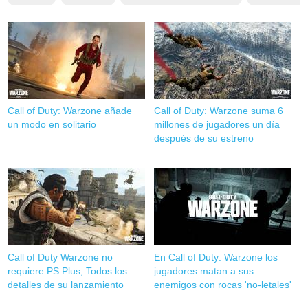
Call of Duty: Warzone añade
Call of Duty: Warzone suma 6
un modo en solitario
millones de jugadores un día
después de su estreno
Call of Duty Warzone no
En Call of Duty: Warzone los
requiere PS Plus; Todos los
jugadores matan a sus
detalles de su lanzamiento
enemigos con rocas 'no-letales'