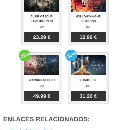
CLAIR OBSCUR:
HOLLOW KNIGHT:
EXPEDITION 33
SILKSONG
PC
PC
23.29 €
12.99 €
-28%
-55%
CRIMSON DESERT
STARFIELD
PC
PC
49.99 €
31.29 €
ENLACES RELACIONADOS: