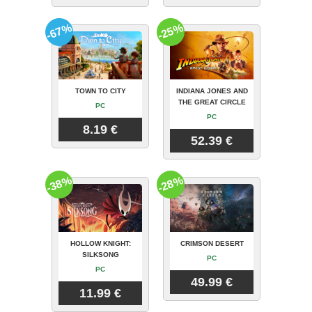
-67%
-25%
TOWN TO CITY
INDIANA JONES AND
THE GREAT CIRCLE
PC
PC
8.19 €
52.39 €
-38%
-28%
HOLLOW KNIGHT:
CRIMSON DESERT
SILKSONG
PC
PC
49.99 €
11.99 €