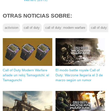
OTRAS NOTICIAS SOBRE:
activision
call of duty
call of duty: modern warfare
call of duty: 
Call of Duty Modern Warfare
El modo battle royale Call of
añade un reloj Tamagotchi: el
Duty: Warzone llegaría el 3 de
Tamagunchi
marzo según un rumor