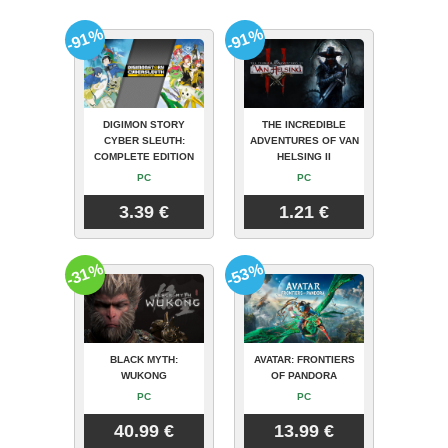
-91%
-91%
DIGIMON STORY
THE INCREDIBLE
CYBER SLEUTH:
ADVENTURES OF VAN
COMPLETE EDITION
HELSING II
PC
PC
3.39 €
1.21 €
-31%
-53%
BLACK MYTH:
AVATAR: FRONTIERS
WUKONG
OF PANDORA
PC
PC
40.99 €
13.99 €