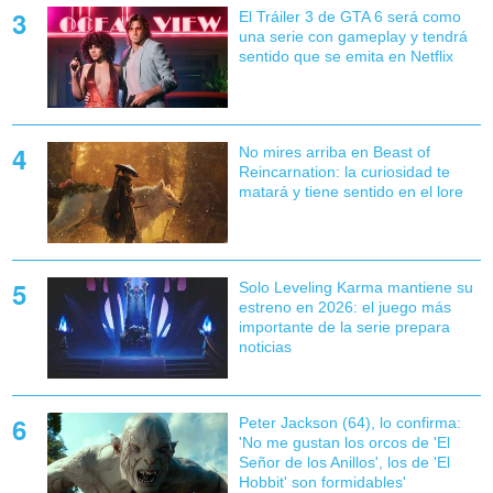
El Tráiler 3 de GTA 6 será como
una serie con gameplay y tendrá
sentido que se emita en Netflix
No mires arriba en Beast of
Reincarnation: la curiosidad te
matará y tiene sentido en el lore
Solo Leveling Karma mantiene su
estreno en 2026: el juego más
importante de la serie prepara
noticias
Peter Jackson (64), lo confirma:
'No me gustan los orcos de 'El
Señor de los Anillos', los de 'El
Hobbit' son formidables'