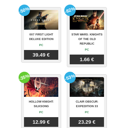
-50%
-82%
007 FIRST LIGHT
STAR WARS: KNIGHTS
DELUXE EDITION
OF THE OLD
REPUBLIC
PC
PC
39.49 €
1.66 €
-35%
-53%
HOLLOW KNIGHT:
CLAIR OBSCUR:
SILKSONG
EXPEDITION 33
PC
PC
12.99 €
23.29 €