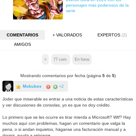
personajes más poderosos de la
serie
COMENTARIOS
+ VALORADOS
EXPERTOS
(2)
AMIGOS
<
77
com.
En foros
Mostrando comentarios por fecha (página
5
de
5
)
Mckubex
+2
Joder que miserable es entrar a una noticia de estas características
y ver discusiones de consolas, yo es que no doy crédito.
Lo primero que se les ocurre es tirar mierda a Microsoft? Wtf? Hay
muchos aquí con problemas, hagan un comentario que valga la
pena, o si andan inquietos, háganse una facturación manual y a
dormir, ayuda a relajarse.