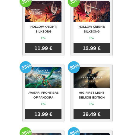
-38%
-35%
HOLLOW KNIGHT:
HOLLOW KNIGHT:
SILKSONG
SILKSONG
PC
PC
11.99 €
12.99 €
-53%
-50%
AVATAR: FRONTIERS
007 FIRST LIGHT
OF PANDORA
DELUXE EDITION
PC
PC
13.99 €
39.49 €
-28%
-55%