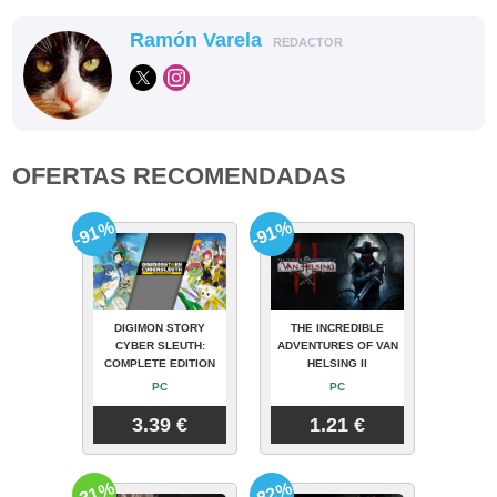
Ramón Varela
REDACTOR
OFERTAS RECOMENDADAS
-91%
-91%
DIGIMON STORY
THE INCREDIBLE
CYBER SLEUTH:
ADVENTURES OF VAN
COMPLETE EDITION
HELSING II
PC
PC
3.39 €
1.21 €
-31%
-82%