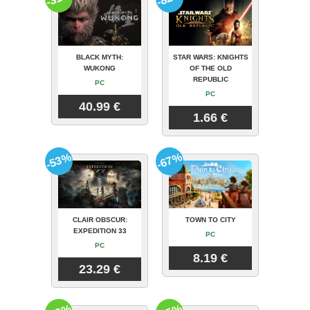
BLACK MYTH:
STAR WARS: KNIGHTS
WUKONG
OF THE OLD
REPUBLIC
PC
PC
40.99 €
1.66 €
-53%
-67%
CLAIR OBSCUR:
TOWN TO CITY
EXPEDITION 33
PC
PC
8.19 €
23.29 €