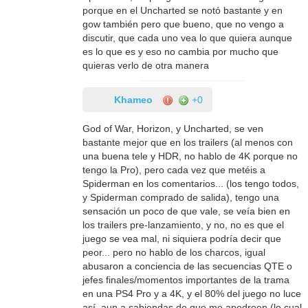
porque en el Uncharted se notó bastante y en
gow también pero que bueno, que no vengo a
discutir, que cada uno vea lo que quiera aunque
es lo que es y eso no cambia por mucho que
quieras verlo de otra manera
Khameo
+0
God of War, Horizon, y Uncharted, se ven
bastante mejor que en los trailers (al menos con
una buena tele y HDR, no hablo de 4K porque no
tengo la Pro), pero cada vez que metéis a
Spiderman en los comentarios... (los tengo todos,
y Spiderman comprado de salida), tengo una
sensación un poco de que vale, se veía bien en
los trailers pre-lanzamiento, y no, no es que el
juego se vea mal, ni siquiera podría decir que
peor... pero no hablo de los charcos, igual
abusaron a conciencia de las secuencias QTE o
jefes finales/momentos importantes de la trama
en una PS4 Pro y a 4K, y el 80% del juego no luce
así, aun a sabiendas de que me apedreen (lo cual