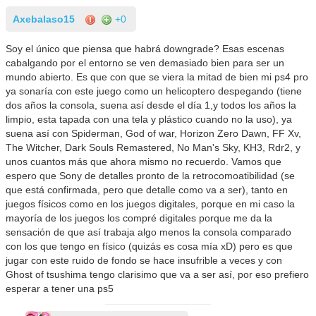
Axebalaso15
+0
Soy el único que piensa que habrá downgrade? Esas escenas
cabalgando por el entorno se ven demasiado bien para ser un
mundo abierto. Es que con que se viera la mitad de bien mi ps4 pro
ya sonaría con este juego como un helicoptero despegando (tiene
dos años la consola, suena así desde el día 1,y todos los años la
limpio, esta tapada con una tela y plástico cuando no la uso), ya
suena así con Spiderman, God of war, Horizon Zero Dawn, FF Xv,
The Witcher, Dark Souls Remastered, No Man's Sky, KH3, Rdr2, y
unos cuantos más que ahora mismo no recuerdo. Vamos que
espero que Sony de detalles pronto de la retrocomoatibilidad (se
que está confirmada, pero que detalle como va a ser), tanto en
juegos físicos como en los juegos digitales, porque en mi caso la
mayoría de los juegos los compré digitales porque me da la
sensación de que así trabaja algo menos la consola comparado
con los que tengo en físico (quizás es cosa mía xD) pero es que
jugar con este ruido de fondo se hace insufrible a veces y con
Ghost of tsushima tengo clarisimo que va a ser así, por eso prefiero
esperar a tener una ps5