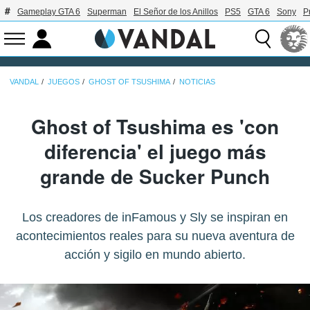
Gameplay GTA 6
Superman
El Señor de los Anillos
PS5
GTA 6
Sony
P
VANDAL
JUEGOS
GHOST OF TSUSHIMA
NOTICIAS
Ghost of Tsushima es 'con
diferencia' el juego más
grande de Sucker Punch
Los creadores de inFamous y Sly se inspiran en
acontecimientos reales para su nueva aventura de
acción y sigilo en mundo abierto.