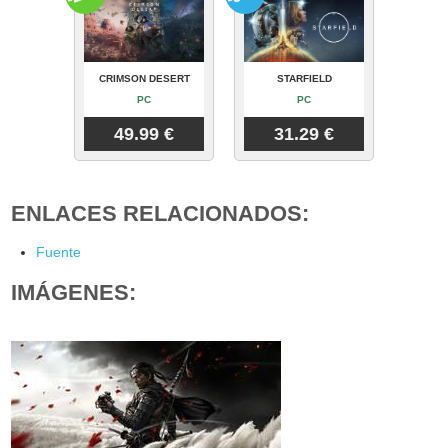
CRIMSON DESERT
STARFIELD
PC
PC
49.99 €
31.29 €
ENLACES RELACIONADOS:
Fuente
IMÁGENES: