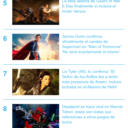
La beta abierta de Gears of War
E-Day finalmente sí incluirá el
modo Versus
James Gunn confirma
oficialmente el cambio de
Superman en 'Man of Tomorrow':
'No será exactamente el mismo'
Liv Tyler (49), lo confirma: 'El
Señor de los Anillos iba a tener
más presencia de Arwen, incluso
luchaba en el Abismo de Helm'
Deadpool se hace viral en Marvel
Tokon: estas son todas sus
referencias a otros juegos de
lucha