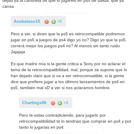
dejad ya la cantinela de que lo jugareis en ps5 de salida, que ya
cansa
Axebalaso15
+0
Pero a ver, si dicen que la ps5 es retrocompatible podremos
jugar en ps5 a juegos de ps4 digo yo no? Digo yo que la ps5
correrá mejor los juegos ps4 no? Al menos sin tanto ruido
Jajajaja
Es que madre mía si la gente critica a Sony por no aclarar el
tema de la retrocompatibilidad, mal, porque se supone que lo
han dejado claro que si va a ser retrocomoatible, si la gente
dice que prefiere jugar a los últimos lanzamientos de ps4 en
ps5, también mal xD a ver si nos aclaramos hombre.
Charliegs96
+0
Pero te estas contradiciendo, para jugarlo por
retrocompatibilidad te lo tendrias que comprar en ps4 y por
tanto lo jugarias en ps4.