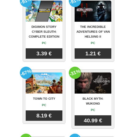
-91%
-91%
DIGIMON STORY
THE INCREDIBLE
CYBER SLEUTH:
ADVENTURES OF VAN
COMPLETE EDITION
HELSING II
PC
PC
3.39 €
1.21 €
-67%
-31%
TOWN TO CITY
BLACK MYTH:
WUKONG
PC
PC
8.19 €
40.99 €