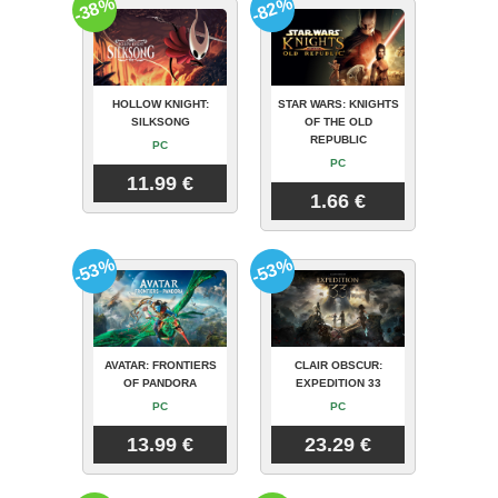
-38%
-82%
HOLLOW KNIGHT:
STAR WARS: KNIGHTS
SILKSONG
OF THE OLD
REPUBLIC
PC
PC
11.99 €
1.66 €
-53%
-53%
AVATAR: FRONTIERS
CLAIR OBSCUR:
OF PANDORA
EXPEDITION 33
PC
PC
13.99 €
23.29 €