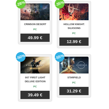
-28%
-35%
CRIMSON DESERT
HOLLOW KNIGHT:
SILKSONG
PC
PC
49.99 €
12.99 €
-50%
-55%
007 FIRST LIGHT
STARFIELD
DELUXE EDITION
PC
PC
31.29 €
39.49 €