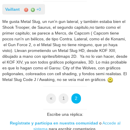
Vaillant
+0
Me gusta Metal Slug, un run'n gun lateral, y también estaba bien el
Shook Trooper, de Saurus, el segundo capitulo,no tanto como el
primer capitulo; se parece a Mercs, de Capcom ( Capcom tiene
pocos run'n un bélicos, de tipo Contra. Lateral, como el de Konami,
el Gun Force 2, o el Metal Slug no tiene ninguno, que yo haya
visto). Llevan prometiendo un Metal Slug HD, desde KOF XIII;
dibujado a mano con sprites/bitmaps 2D. Ya no lo van hacer, desde
el KOF XIV, ya son todos gráficos poligonales, 3D. Lo más probable
es que lo hagan como el Garou: City of the Wolves, con gráficos
poligonales, coloreados con cell shading, y fondos semi realistas. El
Metal Slug Code J / Awaking, no se veía mal en gráficos.
«
1
2
Escribe una réplica:
Regístrate y participa en nuestra comunidad
o
Accede al
sistema
para escribir comentarios.