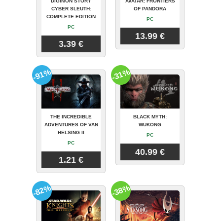
DIGIMON STORY
AVATAR: FRONTIERS
CYBER SLEUTH:
OF PANDORA
COMPLETE EDITION
PC
PC
13.99 €
3.39 €
-91%
-31%
THE INCREDIBLE
BLACK MYTH:
ADVENTURES OF VAN
WUKONG
HELSING II
PC
PC
40.99 €
1.21 €
-82%
-38%