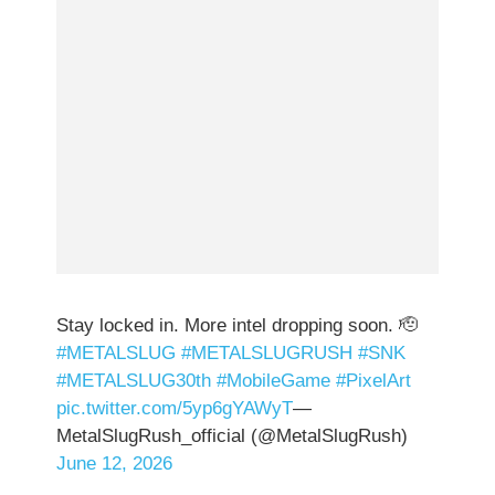
Stay locked in. More intel dropping soon. 🫡
#METALSLUG
#METALSLUGRUSH
#SNK
#METALSLUG30th
#MobileGame
#PixelArt
pic.twitter.com/5yp6gYAWyT
—
MetalSlugRush_official (@MetalSlugRush)
June 12, 2026