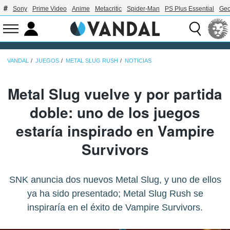
Sony
Prime Video
Anime
Metacritic
Spider-Man
PS Plus Essential
Geo
VANDAL
JUEGOS
METAL SLUG RUSH
NOTICIAS
Metal Slug vuelve y por partida
doble: uno de los juegos
estaría inspirado en Vampire
Survivors
SNK anuncia dos nuevos Metal Slug, y uno de ellos
ya ha sido presentado; Metal Slug Rush se
inspiraría en el éxito de Vampire Survivors.