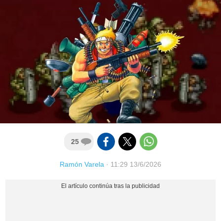
25
Ramón Varela
·
11:29 13/6/2026