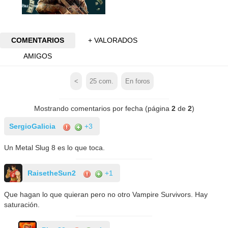
COMENTARIOS
+ VALORADOS
AMIGOS
<
25
com.
En foros
Mostrando comentarios por fecha (página
2
de
2
)
SergioGalicia
+3
Un Metal Slug 8 es lo que toca.
RaisetheSun2
+1
Que hagan lo que quieran pero no otro Vampire Survivors. Hay
saturación.