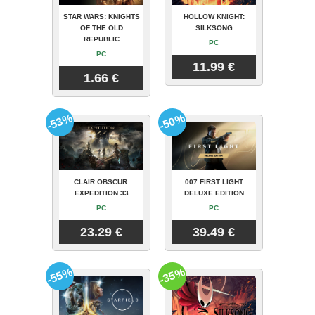
STAR WARS: KNIGHTS
HOLLOW KNIGHT:
OF THE OLD
SILKSONG
REPUBLIC
PC
PC
11.99 €
1.66 €
-53%
-50%
CLAIR OBSCUR:
007 FIRST LIGHT
EXPEDITION 33
DELUXE EDITION
PC
PC
23.29 €
39.49 €
-55%
-35%