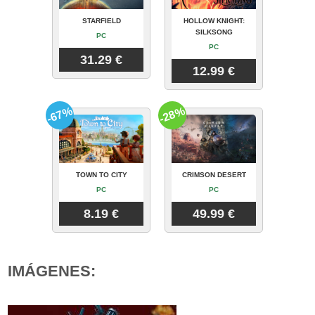
STARFIELD
HOLLOW KNIGHT:
SILKSONG
PC
PC
31.29 €
12.99 €
-67%
-28%
TOWN TO CITY
CRIMSON DESERT
PC
PC
8.19 €
49.99 €
IMÁGENES: