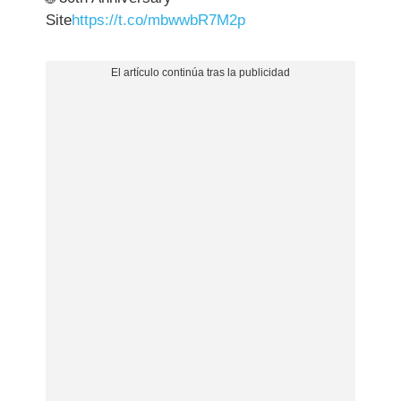
Site
https://t.co/mbwwbR7M2p