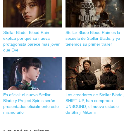
Stellar Blade: Blood Rain
Stellar Blade Blood Rain es la
explica por qué su nueva
secuela de Stellar Blade, y ya
protagonista parece más joven
tenemos su primer tráiler
que Eve
Es oficial: el nuevo Stellar
Los creadores de Stellar Blade,
Blade y Project Spirits serán
SHIFT UP, han comprado
presentados oficialmente este
UNBOUND, el nuevo estudio
mismo año
de Shinji Mikami