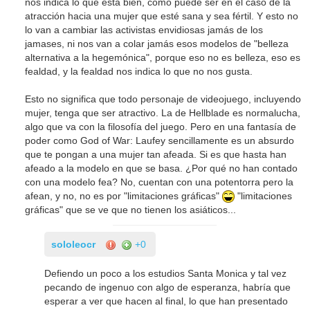
nos indica lo que está bien, como puede ser en el caso de la
atracción hacia una mujer que esté sana y sea fértil. Y esto no
lo van a cambiar las activistas envidiosas jamás de los
jamases, ni nos van a colar jamás esos modelos de "belleza
alternativa a la hegemónica", porque eso no es belleza, eso es
fealdad, y la fealdad nos indica lo que no nos gusta.
Esto no significa que todo personaje de videojuego, incluyendo
mujer, tenga que ser atractivo. La de Hellblade es normalucha,
algo que va con la filosofía del juego. Pero en una fantasía de
poder como God of War: Laufey sencillamente es un absurdo
que te pongan a una mujer tan afeada. Si es que hasta han
afeado a la modelo en que se basa. ¿Por qué no han contado
con una modelo fea? No, cuentan con una potentorra pero la
afean, y no, no es por "limitaciones gráficas"
"limitaciones
gráficas" que se ve que no tienen los asiáticos...
sololeocr
+0
Defiendo un poco a los estudios Santa Monica y tal vez
pecando de ingenuo con algo de esperanza, habría que
esperar a ver que hacen al final, lo que han presentado