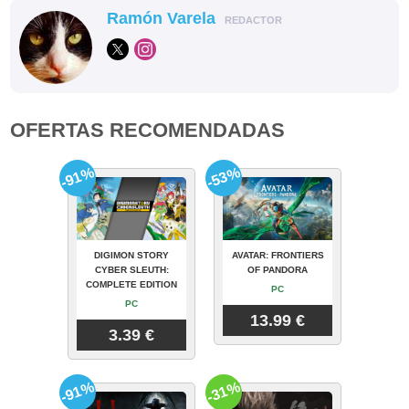
Ramón Varela
REDACTOR
OFERTAS RECOMENDADAS
-91%
-53%
DIGIMON STORY
AVATAR: FRONTIERS
CYBER SLEUTH:
OF PANDORA
COMPLETE EDITION
PC
PC
13.99 €
3.39 €
-91%
-31%