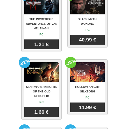
THE INCREDIBLE
BLACK MYTH:
ADVENTURES OF VAN
WUKONG
HELSING II
PC
PC
40.99 €
1.21 €
-82%
-38%
STAR WARS: KNIGHTS
HOLLOW KNIGHT:
OF THE OLD
SILKSONG
REPUBLIC
PC
PC
11.99 €
1.66 €