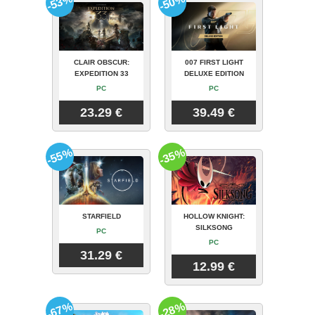
-53%
-50%
CLAIR OBSCUR:
007 FIRST LIGHT
EXPEDITION 33
DELUXE EDITION
PC
PC
23.29 €
39.49 €
-55%
-35%
STARFIELD
HOLLOW KNIGHT:
SILKSONG
PC
PC
31.29 €
12.99 €
-67%
-28%