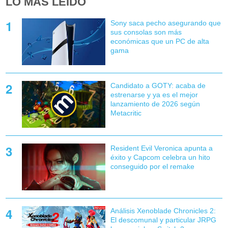
LO MÁS LEÍDO
Sony saca pecho asegurando que
sus consolas son más
económicas que un PC de alta
gama
Candidato a GOTY: acaba de
estrenarse y ya es el mejor
lanzamiento de 2026 según
Metacritic
Resident Evil Veronica apunta a
éxito y Capcom celebra un hito
conseguido por el remake
Análisis Xenoblade Chronicles 2:
El descomunal y particular JRPG