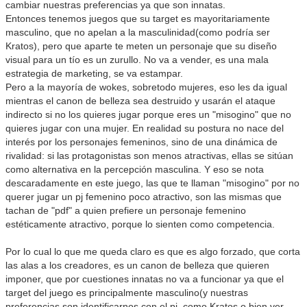
cambiar nuestras preferencias ya que son innatas.
Entonces tenemos juegos que su target es mayoritariamente
masculino, que no apelan a la masculinidad(como podría ser
Kratos), pero que aparte te meten un personaje que su diseño
visual para un tío es un zurullo. No va a vender, es una mala
estrategia de marketing, se va estampar.
Pero a la mayoría de wokes, sobretodo mujeres, eso les da igual
mientras el canon de belleza sea destruido y usarán el ataque
indirecto si no los quieres jugar porque eres un "misogino" que no
quieres jugar con una mujer. En realidad su postura no nace del
interés por los personajes femeninos, sino de una dinámica de
rivalidad: si las protagonistas son menos atractivas, ellas se sitúan
como alternativa en la percepción masculina. Y eso se nota
descaradamente en este juego, las que te llaman "misogino" por no
querer jugar un pj femenino poco atractivo, son las mismas que
tachan de "pdf" a quien prefiere un personaje femenino
estéticamente atractivo, porque lo sienten como competencia.
Por lo cual lo que me queda claro es que es algo forzado, que corta
las alas a los creadores, es un canon de belleza que quieren
imponer, que por cuestiones innatas no va a funcionar ya que el
target del juego es principalmente masculino(y nuestras
preferencias son identificarnos con el pj, como Kratos o bien ver