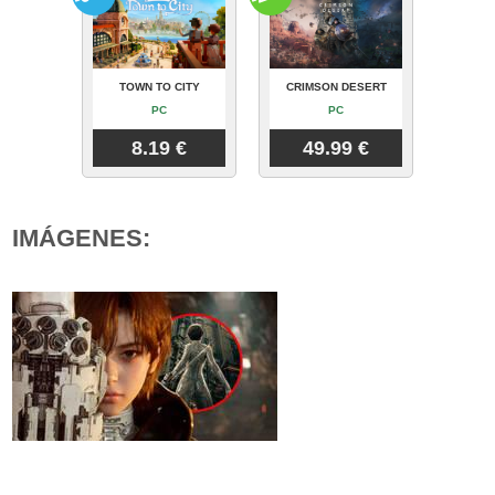
TOWN TO CITY
CRIMSON DESERT
PC
PC
8.19 €
49.99 €
IMÁGENES: