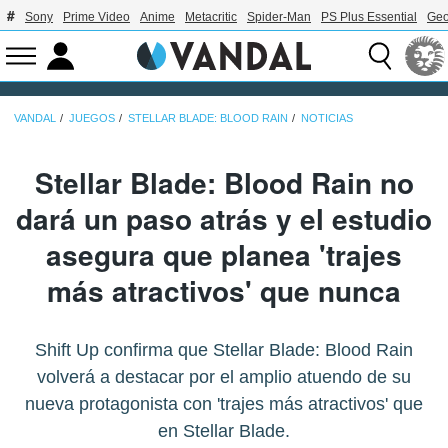
Sony
Prime Video
Anime
Metacritic
Spider-Man
PS Plus Essential
Geo
VANDAL
JUEGOS
STELLAR BLADE: BLOOD RAIN
NOTICIAS
Stellar Blade: Blood Rain no
dará un paso atrás y el estudio
asegura que planea 'trajes
más atractivos' que nunca
Shift Up confirma que Stellar Blade: Blood Rain
volverá a destacar por el amplio atuendo de su
nueva protagonista con 'trajes más atractivos' que
en Stellar Blade.