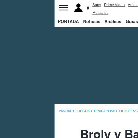
Sony
Prime Video
Anim
Metacritic
PORTADA
Noticias
Análisis
Guías
VANDAL
JUEGOS
DRAGON BALL FIGHTERZ
Broly y Ba