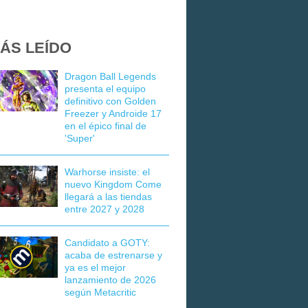
ÁS LEÍDO
Dragon Ball Legends
presenta el equipo
definitivo con Golden
Freezer y Androide 17
en el épico final de
'Super'
Warhorse insiste: el
nuevo Kingdom Come
llegará a las tiendas
entre 2027 y 2028
Candidato a GOTY:
acaba de estrenarse y
ya es el mejor
lanzamiento de 2026
según Metacritic