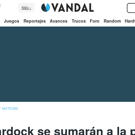
e
Más ↓
Juegos
Reportajes
Avances
Trucos
Foro
Random
Hard
NOTICIAS
rdock se sumarán a la p