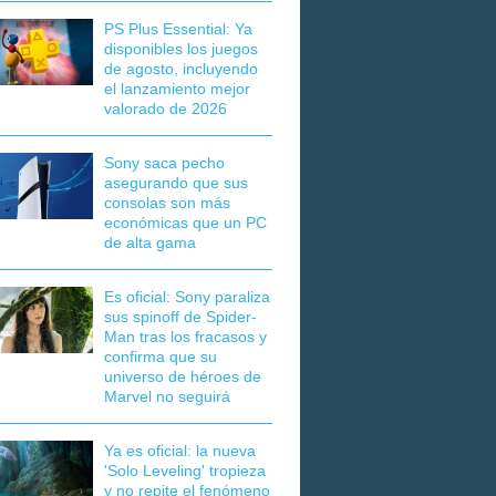
PS Plus Essential: Ya
disponibles los juegos
de agosto, incluyendo
el lanzamiento mejor
valorado de 2026
Sony saca pecho
asegurando que sus
consolas son más
económicas que un PC
de alta gama
Es oficial: Sony paraliza
sus spinoff de Spider-
Man tras los fracasos y
confirma que su
universo de héroes de
Marvel no seguirá
Ya es oficial: la nueva
'Solo Leveling' tropieza
y no repite el fenómeno