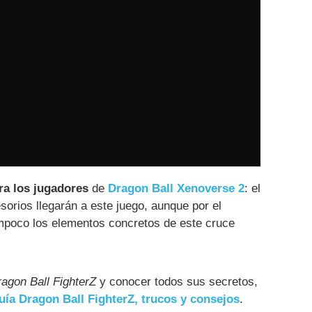
ra los jugadores
de
Dragon Ball Xenoverse 2
: el
orios llegarán a este juego, aunque por el
mpoco los elementos concretos de este cruce
agon Ball FighterZ
y conocer todos sus secretos,
uía Dragon Ball FighterZ, trucos y consejos
.