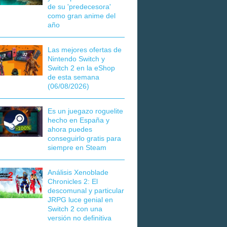
de su 'predecesora'
como gran anime del
año
Las mejores ofertas de
Nintendo Switch y
Switch 2 en la eShop
de esta semana
(06/08/2026)
Es un juegazo roguelite
hecho en España y
ahora puedes
conseguirlo gratis para
siempre en Steam
Análisis Xenoblade
Chronicles 2: El
descomunal y particular
JRPG luce genial en
Switch 2 con una
versión no definitiva