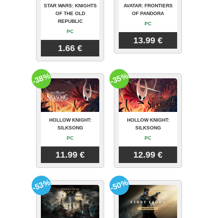
STAR WARS: KNIGHTS
AVATAR: FRONTIERS
OF THE OLD
OF PANDORA
REPUBLIC
PC
PC
13.99 €
1.66 €
-38%
-35%
HOLLOW KNIGHT:
HOLLOW KNIGHT:
SILKSONG
SILKSONG
PC
PC
11.99 €
12.99 €
-53%
-50%