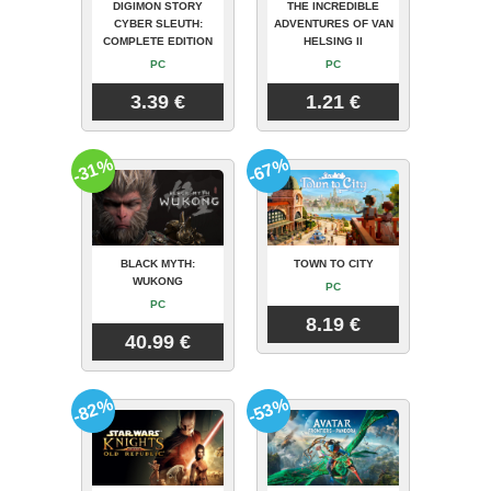
DIGIMON STORY
THE INCREDIBLE
CYBER SLEUTH:
ADVENTURES OF VAN
COMPLETE EDITION
HELSING II
PC
PC
3.39 €
1.21 €
-31%
-67%
BLACK MYTH:
TOWN TO CITY
WUKONG
PC
PC
8.19 €
40.99 €
-82%
-53%