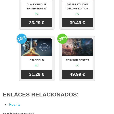
CLAIR OBSCUR:
007 FIRST LIGHT
EXPEDITION 33
DELUXE EDITION
PC
PC
23.29 €
39.49 €
-55%
-28%
STARFIELD
CRIMSON DESERT
PC
PC
31.29 €
49.99 €
ENLACES RELACIONADOS:
Fuente