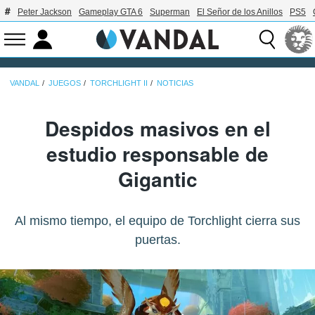
Peter Jackson
Gameplay GTA 6
Superman
El Señor de los Anillos
PS5
VANDAL
JUEGOS
TORCHLIGHT II
NOTICIAS
Despidos masivos en el
estudio responsable de
Gigantic
Al mismo tiempo, el equipo de Torchlight cierra sus
puertas.