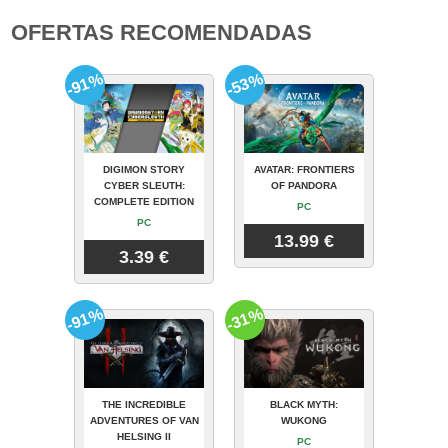
OFERTAS RECOMENDADAS
-91%
-53%
DIGIMON STORY
AVATAR: FRONTIERS
CYBER SLEUTH:
OF PANDORA
COMPLETE EDITION
PC
PC
13.99 €
3.39 €
-91%
-31%
THE INCREDIBLE
BLACK MYTH:
ADVENTURES OF VAN
WUKONG
HELSING II
PC