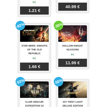
PC
40.99 €
1.21 €
-82%
-38%
STAR WARS: KNIGHTS
HOLLOW KNIGHT:
OF THE OLD
SILKSONG
REPUBLIC
PC
PC
11.99 €
1.66 €
-53%
-50%
CLAIR OBSCUR:
007 FIRST LIGHT
EXPEDITION 33
DELUXE EDITION