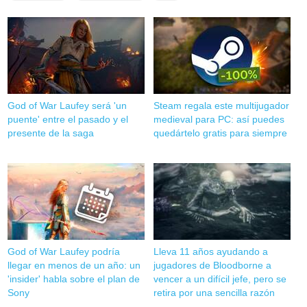
God of War Laufey será 'un
Steam regala este multijugador
puente' entre el pasado y el
medieval para PC: así puedes
presente de la saga
quedártelo gratis para siempre
God of War Laufey podría
Lleva 11 años ayudando a
llegar en menos de un año: un
jugadores de Bloodborne a
'insider' habla sobre el plan de
vencer a un difícil jefe, pero se
Sony
retira por una sencilla razón