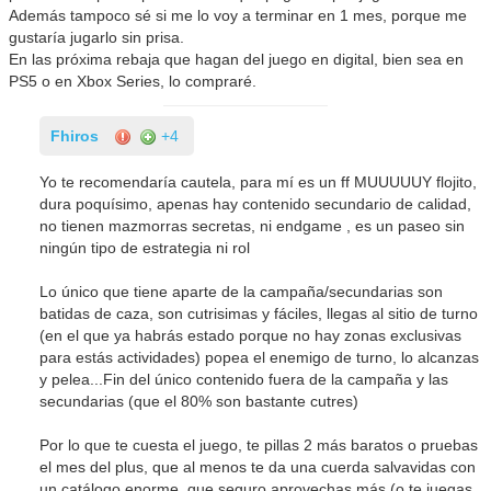
Además tampoco sé si me lo voy a terminar en 1 mes, porque me
gustaría jugarlo sin prisa.
En las próxima rebaja que hagan del juego en digital, bien sea en
PS5 o en Xbox Series, lo compraré.
Fhiros
+4
Yo te recomendaría cautela, para mí es un ff MUUUUUY flojito,
dura poquísimo, apenas hay contenido secundario de calidad,
no tienen mazmorras secretas, ni endgame , es un paseo sin
ningún tipo de estrategia ni rol
Lo único que tiene aparte de la campaña/secundarias son
batidas de caza, son cutrisimas y fáciles, llegas al sitio de turno
(en el que ya habrás estado porque no hay zonas exclusivas
para estás actividades) popea el enemigo de turno, lo alcanzas
y pelea...Fin del único contenido fuera de la campaña y las
secundarias (que el 80% son bastante cutres)
Por lo que te cuesta el juego, te pillas 2 más baratos o pruebas
el mes del plus, que al menos te da una cuerda salvavidas con
un catálogo enorme, que seguro aprovechas más (o te juegas