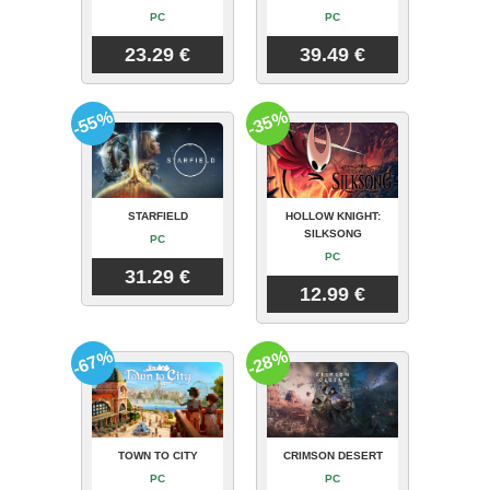
PC
PC
23.29 €
39.49 €
-55%
-35%
STARFIELD
HOLLOW KNIGHT:
SILKSONG
PC
PC
31.29 €
12.99 €
-67%
-28%
TOWN TO CITY
CRIMSON DESERT
PC
PC