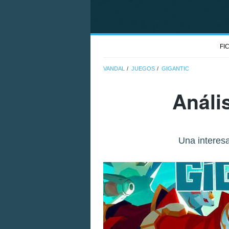
FI
VANDAL
JUEGOS
GIGANTIC
Análi
Una interes