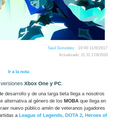
Saúl González
·
10:00 11/8/2017
Actualizado: 21:31 17/8/2020
Ir a la nota
e versiones
Xbox One y PC
.
 desarrollo y de una larga beta llega a nosotros
e alternativa al género de los
MOBA
que llega en
atraer nuevo público amén de veteranos jugadores
artidas a
League of Legends
,
DOTA 2
,
Heroes of