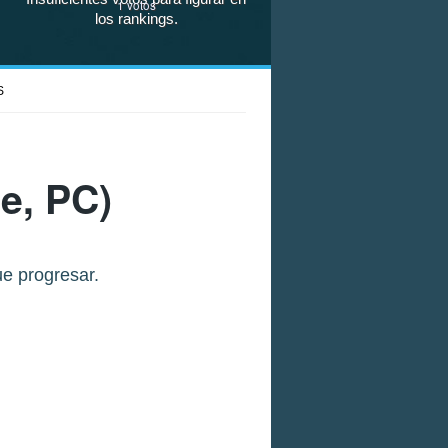
1
votos
los rankings.
S
e, PC)
e progresar.