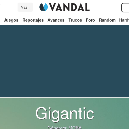
e
Más ↓
Juegos
Reportajes
Avances
Trucos
Foro
Random
Hard
Gigantic
Género/s:
MOBA