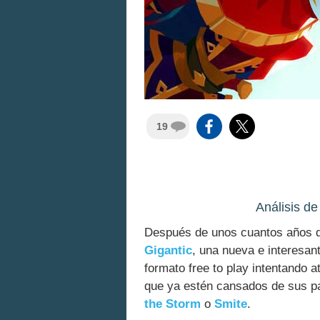
19
Análisis d
Después de unos cuantos años de
Gigantic
, una nueva e interesant
formato free to play intentando 
que ya estén cansados de sus p
the Storm
o
Smite
.