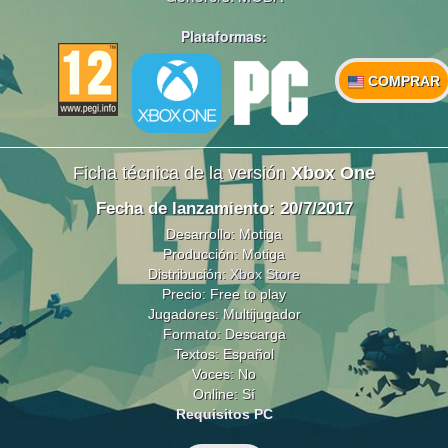
Plataformas:
COMPRAR
Ficha técnica de la versión
Xbox One
Fecha de lanzamiento: 20/7/2017
Desarrollo: Motiga
Producción: Motiga
Distribución:
Xbox Store
Precio: Free to play
Jugadores: Multijugador
Formato: Descarga
Textos: Español
Voces: No
Online: Sí
Requisitos PC