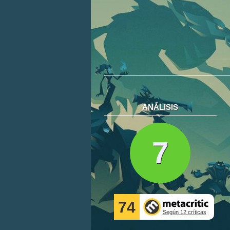
ANÁLISIS
7
74
Según 12 críticas