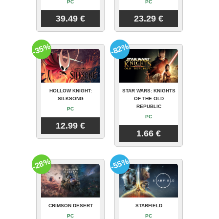
PC
PC
39.49 €
23.29 €
-35%
-82%
HOLLOW KNIGHT:
STAR WARS: KNIGHTS
SILKSONG
OF THE OLD
REPUBLIC
PC
PC
12.99 €
1.66 €
-28%
-55%
CRIMSON DESERT
STARFIELD
PC
PC