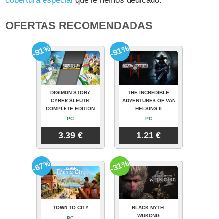
cobertura especial
que le hemos dedicado.
OFERTAS RECOMENDADAS
-91%
-91%
DIGIMON STORY
THE INCREDIBLE
CYBER SLEUTH:
ADVENTURES OF VAN
COMPLETE EDITION
HELSING II
PC
PC
3.39 €
1.21 €
-67%
-31%
TOWN TO CITY
BLACK MYTH:
WUKONG
PC