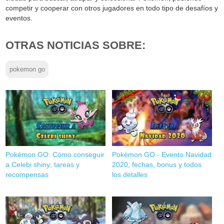
competir y cooperar con otros jugadores en todo tipo de desafíos y
eventos.
OTRAS NOTICIAS SOBRE:
pokemon go
Pokémon GO: Cómo conseguir
Pokémon GO - Evento Navidad
a Celebi shiny; tareas y
2020; fechas, bonus y todos
recompensas
los detalles