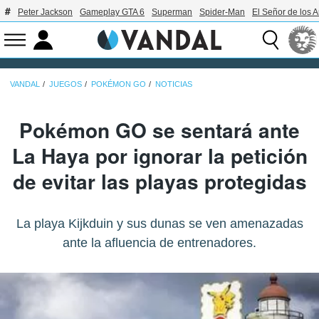
Peter Jackson
Gameplay GTA 6
Superman
Spider-Man
El Señor de los A
VANDAL
JUEGOS
POKÉMON GO
NOTICIAS
Pokémon GO se sentará ante
La Haya por ignorar la petición
de evitar las playas protegidas
La playa Kijkduin y sus dunas se ven amenazadas
ante la afluencia de entrenadores.