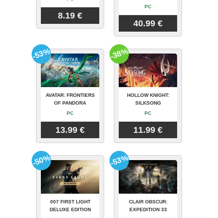
PC
8.19 €
40.99 €
-53%
-38%
AVATAR: FRONTIERS
HOLLOW KNIGHT:
OF PANDORA
SILKSONG
PC
PC
13.99 €
11.99 €
-50%
-53%
007 FIRST LIGHT
CLAIR OBSCUR:
DELUXE EDITION
EXPEDITION 33