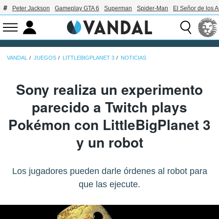
Peter Jackson
Gameplay GTA 6
Superman
Spider-Man
El Señor de los A
VANDAL
JUEGOS
LITTLEBIGPLANET 3
NOTICIAS
Sony realiza un experimento
parecido a Twitch plays
Pokémon con LittleBigPlanet 3
y un robot
Los jugadores pueden darle órdenes al robot para
que las ejecute.