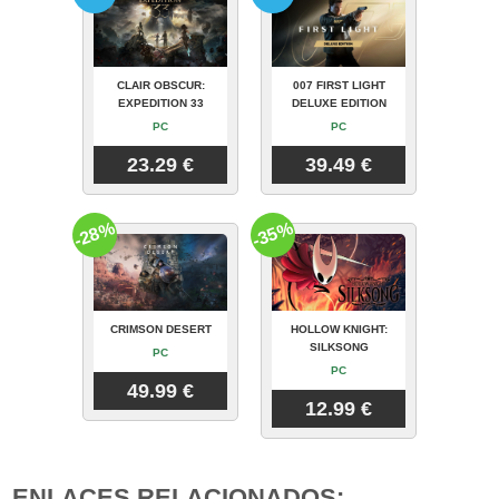
CLAIR OBSCUR:
007 FIRST LIGHT
EXPEDITION 33
DELUXE EDITION
PC
PC
23.29 €
39.49 €
-28%
-35%
CRIMSON DESERT
HOLLOW KNIGHT:
SILKSONG
PC
PC
49.99 €
12.99 €
ENLACES RELACIONADOS: