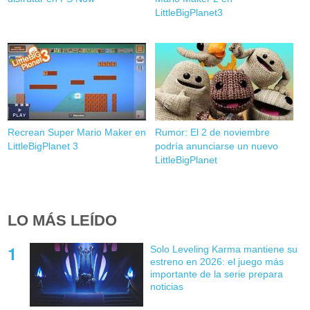
LittleBigPlanet3
Recrean Super Mario Maker en
Rumor: El 2 de noviembre
LittleBigPlanet 3
podría anunciarse un nuevo
LittleBigPlanet
LO MÁS LEÍDO
Solo Leveling Karma mantiene su
estreno en 2026: el juego más
importante de la serie prepara
noticias