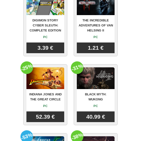
DIGIMON STORY
THE INCREDIBLE
CYBER SLEUTH:
ADVENTURES OF VAN
COMPLETE EDITION
HELSING II
PC
PC
3.39 €
1.21 €
-25%
-31%
INDIANA JONES AND
BLACK MYTH:
THE GREAT CIRCLE
WUKONG
PC
PC
52.39 €
40.99 €
-53%
-38%