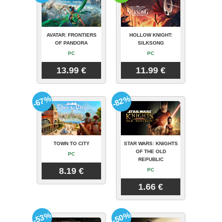
AVATAR: FRONTIERS
HOLLOW KNIGHT:
OF PANDORA
SILKSONG
PC
PC
13.99 €
11.99 €
-67%
-82%
TOWN TO CITY
STAR WARS: KNIGHTS
OF THE OLD
PC
REPUBLIC
8.19 €
PC
1.66 €
-53%
-50%