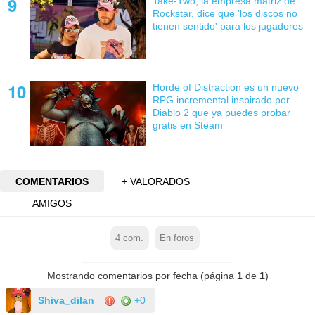
Take-Two, la empresa matriz de
Rockstar, dice que 'los discos no
tienen sentido' para los jugadores
Horde of Distraction es un nuevo
RPG incremental inspirado por
Diablo 2 que ya puedes probar
gratis en Steam
COMENTARIOS
+ VALORADOS
AMIGOS
4
com.
En foros
Mostrando comentarios por fecha (página
1
de
1
)
Shiva_dilan
+0