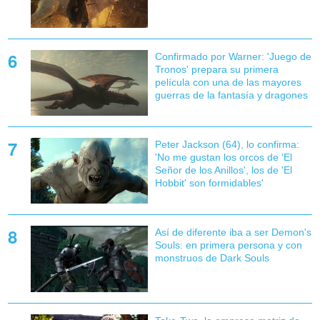
Confirmado por Warner: 'Juego de
Tronos' prepara su primera
película con una de las mayores
guerras de la fantasía y dragones
Peter Jackson (64), lo confirma:
'No me gustan los orcos de 'El
Señor de los Anillos', los de 'El
Hobbit' son formidables'
Así de diferente iba a ser Demon's
Souls: en primera persona y con
monstruos de Dark Souls