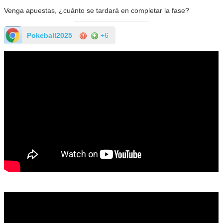
Venga apuestas, ¿cuánto se tardará en completar la fase?
Pokeball2025
+6