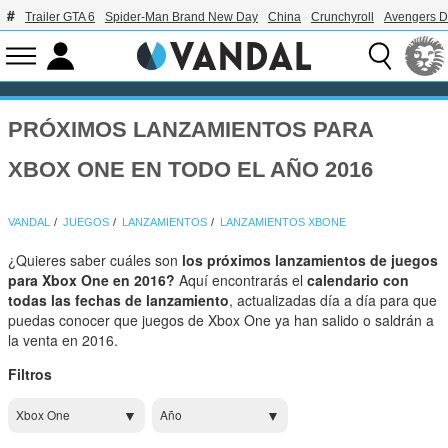
Trailer GTA 6
Spider-Man Brand New Day
China
Crunchyroll
Avengers 
PRÓXIMOS LANZAMIENTOS PARA
XBOX ONE EN TODO EL AÑO 2016
VANDAL
JUEGOS
LANZAMIENTOS
LANZAMIENTOS XBONE
¿Quieres saber cuáles son
los próximos lanzamientos de juegos
para Xbox One en 2016?
Aquí encontrarás el
calendario con
todas las fechas de lanzamiento
, actualizadas día a día para que
puedas conocer que juegos de Xbox One ya han salido o saldrán a
la venta en 2016.
Filtros
Xbox One
Año