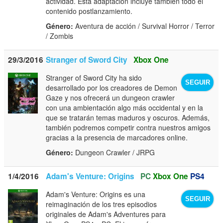
actividad. Esta adaptación incluye también todo el
contenido postlanzamiento.
Género:
Aventura de acción / Survival Horror / Terror
/ Zombis
29/3/2016
Stranger of Sword City
Xbox One
Stranger of Sword City ha sido
SEGUIR
desarrollado por los creadores de Demon
Gaze y nos ofrecerá un dungeon crawler
con una ambientación algo más occidental y en la
que se tratarán temas maduros y oscuros. Además,
también podremos competir contra nuestros amigos
gracias a la presencia de marcadores online.
Género:
Dungeon Crawler / JRPG
1/4/2016
Adam's Venture: Origins
PC
Xbox One
PS4
Adam's Venture: Origins es una
SEGUIR
reimaginación de los tres episodios
originales de Adam's Adventures para