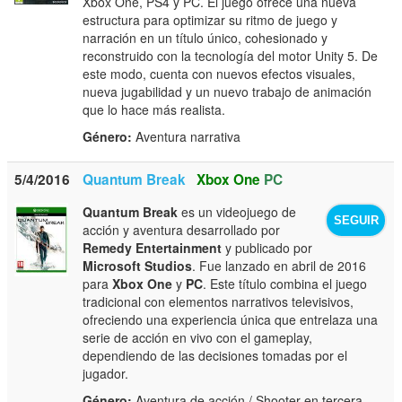
Xbox One, PS4 y PC. El juego ofrece una nueva
estructura para optimizar su ritmo de juego y
narración en un título único, cohesionado y
reconstruido con la tecnología del motor Unity 5. De
este modo, cuenta con nuevos efectos visuales,
nueva jugabilidad y un nuevo trabajo de animación
que lo hace más realista.
Género:
Aventura narrativa
5/4/2016
Quantum Break
Xbox One
PC
Quantum Break
es un videojuego de
SEGUIR
acción y aventura desarrollado por
Remedy Entertainment
y publicado por
Microsoft Studios
. Fue lanzado en abril de 2016
para
Xbox One
y
PC
. Este título combina el juego
tradicional con elementos narrativos televisivos,
ofreciendo una experiencia única que entrelaza una
serie de acción en vivo con el gameplay,
dependiendo de las decisiones tomadas por el
jugador.
Género:
Aventura de acción / Shooter en tercera