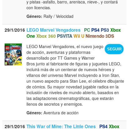
y pistas -asfalto, barro, arenisca, nieve-, y contará
con licencias.
Género:
Rally / Velocidad
29/1/2016
LEGO Marvel Vengadores
PC
PS4
PS3
Xbox
One
Xbox 360
PSVITA
Wii U
Nintendo 3DS
LEGO Marvel Vengadores, el nuevo juego
SEGUIR
de acción, aventuras y plataformas
desarrollado por TT Games y Warner
Bros junto al fabricante de figuras y juguetes LEGO,
incluirá más de un centenar de nuevos héroes y
villanos del universo Marvel incluyendo a Iron Stan,
un nuevo aspecto para Stan Lee, el célebre dibujante
de cómics. Su mayor novedad jugable radica en la
inclusión de niveles de mundo abierto, basados en
las adaptaciones cinematográficas, que estarán
llenos de secretos y enemigos.
Género:
Aventura de acción
29/1/2016
This War of Mine: The Little Ones
PS4
Xbox