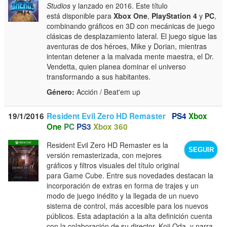
Studios
y lanzado en 2016. Este título
está disponible para
Xbox One
,
PlayStation 4
y
PC
,
combinando gráficos en 3D con mecánicas de juego
clásicas de desplazamiento lateral. El juego sigue las
aventuras de dos héroes, Mike y Dorian, mientras
intentan detener a la malvada mente maestra, el Dr.
Vendetta, quien planea dominar el universo
transformando a sus habitantes.
Género:
Acción / Beat'em up
19/1/2016
Resident Evil Zero HD Remaster
PS4
Xbox
One
PC
PS3
Xbox 360
Resident Evil Zero HD Remaster es la
SEGUIR
versión remasterizada, con mejores
gráficos y filtros visuales del título original
para Game Cube. Entre sus novedades destacan la
incorporación de extras en forma de trajes y un
modo de juego inédito y la llegada de un nuevo
sistema de control, más accesible para los nuevos
públicos. Esta adaptación a la alta definición cuenta
con la colaboración de su director, Koji Oda, y narra