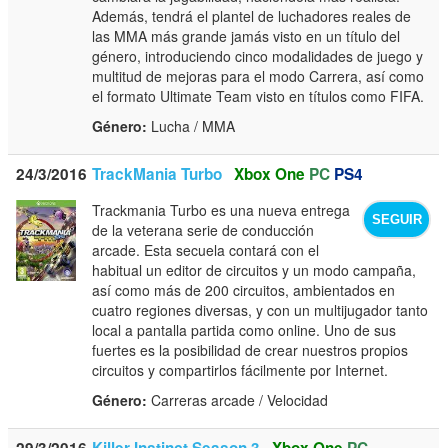
Además, tendrá el plantel de luchadores reales de
las MMA más grande jamás visto en un título del
género, introduciendo cinco modalidades de juego y
multitud de mejoras para el modo Carrera, así como
el formato Ultimate Team visto en títulos como FIFA.
Género:
Lucha / MMA
24/3/2016
TrackMania Turbo
Xbox One
PC
PS4
Trackmania Turbo es una nueva entrega
SEGUIR
de la veterana serie de conducción
arcade. Esta secuela contará con el
habitual un editor de circuitos y un modo campaña,
así como más de 200 circuitos, ambientados en
cuatro regiones diversas, y con un multijugador tanto
local a pantalla partida como online. Uno de sus
fuertes es la posibilidad de crear nuestros propios
circuitos y compartirlos fácilmente por Internet.
Género:
Carreras arcade / Velocidad
29/3/2016
Killer Instinct Season 3
Xbox One
PC