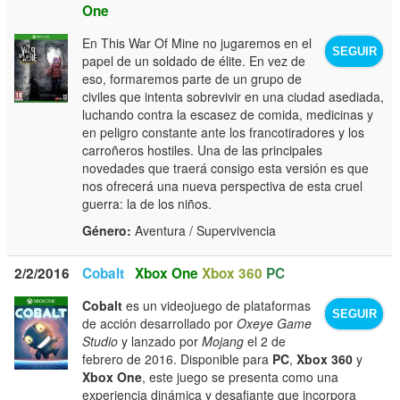
One
En This War Of Mine no jugaremos en el
SEGUIR
papel de un soldado de élite. En vez de
eso, formaremos parte de un grupo de
civiles que intenta sobrevivir en una ciudad asediada,
luchando contra la escasez de comida, medicinas y
en peligro constante ante los francotiradores y los
carroñeros hostiles. Una de las principales
novedades que traerá consigo esta versión es que
nos ofrecerá una nueva perspectiva de esta cruel
guerra: la de los niños.
Género:
Aventura / Supervivencia
2/2/2016
Cobalt
Xbox One
Xbox 360
PC
Cobalt
es un videojuego de plataformas
SEGUIR
de acción desarrollado por
Oxeye Game
Studio
y lanzado por
Mojang
el 2 de
febrero de 2016. Disponible para
PC
,
Xbox 360
y
Xbox One
, este juego se presenta como una
experiencia dinámica y desafiante que incorpora