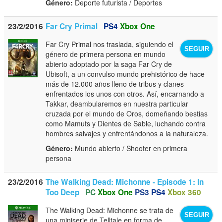
Género:
Deporte futurista / Deportes
23/2/2016
Far Cry Primal
PS4
Xbox One
Far Cry Primal nos traslada, siguiendo el
SEGUIR
género de primera persona en mundo
abierto adoptado por la saga Far Cry de
Ubisoft, a un convulso mundo prehistórico de hace
más de 12.000 años lleno de tribus y clanes
enfrentados los unos con otros. Así, encarnando a
Takkar, deambularemos en nuestra particular
cruzada por el mundo de Oros, domeñando bestias
como Mamuts y Dientes de Sable, luchando contra
hombres salvajes y enfrentándonos a la naturaleza.
Género:
Mundo abierto / Shooter en primera
persona
23/2/2016
The Walking Dead: Michonne - Episode 1: In
Too Deep
PC
Xbox One
PS3
PS4
Xbox 360
The Walking Dead: Michonne se trata de
SEGUIR
una miniserie de Telltale en forma de