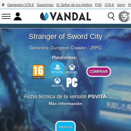
Gameplay GTA 6
Superman
El Señor de los Anillos
PS5
GTA 6
Sony
P
Stranger of Sword City
Género/s:
Dungeon Crawler
/
JRPG
Plataformas:
COMPRAR
Ficha técnica de la versión
PSVITA
Más información
TROFEOS