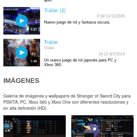
abril.
Tráiler (2)
8:59 11/11/2015
Nuevo juego de rol y fantasía oscura.
1:21
Tráiler
Vídeo
18:12 8/2/2014
Un nuevo juego de rol japonés para PC y
1:46
Xbox 360.
IMÁGENES
Galería de imágenes y wallpapers de Stranger of Sword City para
PSVITA, PC, Xbox 360 y Xbox One con diferentes resoluciones y
en alta definición (HD).