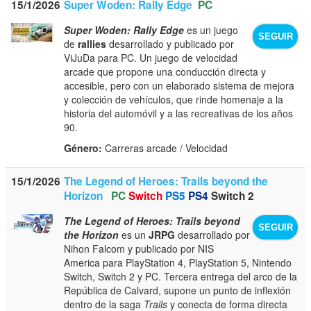
15/1/2026
Super Woden: Rally Edge
PC
Super Woden: Rally Edge
es un juego
SEGUIR
de
rallies
desarrollado y publicado por
ViJuDa para PC. Un juego de velocidad
arcade que propone una conducción directa y
accesible, pero con un elaborado sistema de mejora
y colección de vehículos, que rinde homenaje a la
historia del automóvil y a las recreativas de los años
90.
Género:
Carreras arcade / Velocidad
15/1/2026
The Legend of Heroes: Trails beyond the
Horizon
PC
Switch
PS5
PS4
Switch 2
The Legend of Heroes: Trails beyond
SEGUIR
the Horizon
es un
JRPG
desarrollado por
Nihon Falcom y publicado por NIS
America para PlayStation 4, PlayStation 5, Nintendo
Switch, Switch 2 y PC. Tercera entrega del arco de la
República de Calvard, supone un punto de inflexión
dentro de la saga
Trails
y conecta de forma directa