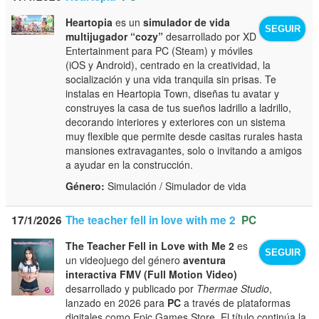
Heartopia
es un
simulador de vida
SEGUIR
multijugador “cozy”
desarrollado por XD
Entertainment para PC (Steam) y móviles
(iOS y Android), centrado en la creatividad, la
socialización y una vida tranquila sin prisas. Te
instalas en Heartopia Town, diseñas tu avatar y
construyes la casa de tus sueños ladrillo a ladrillo,
decorando interiores y exteriores con un sistema
muy flexible que permite desde casitas rurales hasta
mansiones extravagantes, solo o invitando a amigos
a ayudar en la construcción.
Género:
Simulación / Simulador de vida
17/1/2026
The teacher fell in love with me 2
PC
The Teacher Fell in Love with Me 2
es
SEGUIR
un videojuego del género
aventura
interactiva FMV (Full Motion Video)
desarrollado y publicado por
Thermae Studio
,
lanzado en 2026 para
PC
a través de plataformas
digitales como Epic Games Store. El título continúa la