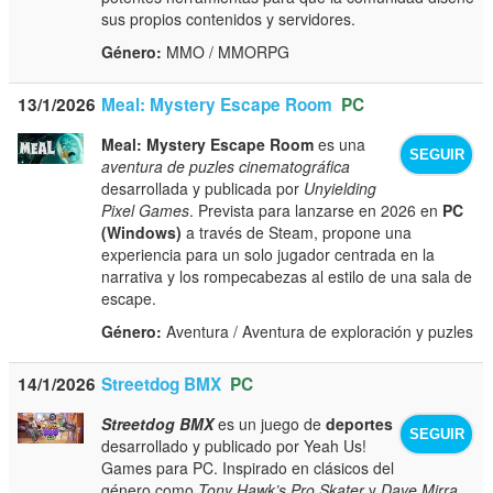
sus propios contenidos y servidores.
Género:
MMO / MMORPG
13/1/2026
Meal: Mystery Escape Room
PC
Meal: Mystery Escape Room
es una
SEGUIR
aventura de puzles cinematográfica
desarrollada y publicada por
Unyielding
Pixel Games
. Prevista para lanzarse en 2026 en
PC
(Windows)
a través de Steam, propone una
experiencia para un solo jugador centrada en la
narrativa y los rompecabezas al estilo de una sala de
escape.
Género:
Aventura / Aventura de exploración y puzles
14/1/2026
Streetdog BMX
PC
Streetdog BMX
es un juego de
deportes
SEGUIR
desarrollado y publicado por Yeah Us!
Games para PC. Inspirado en clásicos del
género como
Tony Hawk’s Pro Skater
y
Dave Mirra