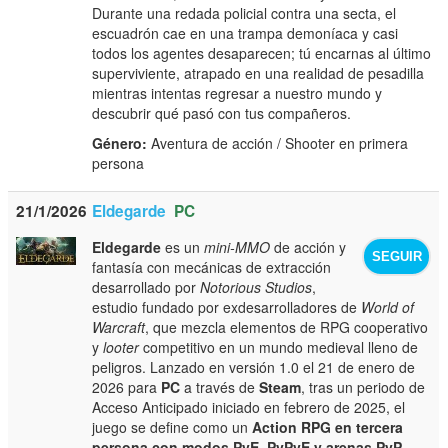
Durante una redada policial contra una secta, el
escuadrón cae en una trampa demoníaca y casi
todos los agentes desaparecen; tú encarnas al último
superviviente, atrapado en una realidad de pesadilla
mientras intentas regresar a nuestro mundo y
descubrir qué pasó con tus compañeros.
Género:
Aventura de acción / Shooter en primera
persona
21/1/2026
Eldegarde
PC
Eldegarde
es un
mini-MMO
de acción y
SEGUIR
fantasía con mecánicas de extracción
desarrollado por
Notorious Studios
,
estudio fundado por exdesarrolladores de
World of
Warcraft
, que mezcla elementos de RPG cooperativo
y
looter
competitivo en un mundo medieval lleno de
peligros. Lanzado en versión 1.0 el 21 de enero de
2026 para
PC
a través de
Steam
, tras un periodo de
Acceso Anticipado iniciado en febrero de 2025, el
juego se define como un
Action RPG en tercera
persona con modos PvE, PvPvE y arenas PvP
,