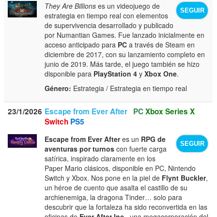
They Are Billions
es un videojuego de
SEGUIR
estrategia en tiempo real con elementos
de supervivencia desarrollado y publicado
por Numantian Games. Fue lanzado inicialmente en
acceso anticipado para
PC
a través de Steam en
diciembre de 2017, con su lanzamiento completo en
junio de 2019. Más tarde, el juego también se hizo
disponible para
PlayStation 4
y
Xbox One
.
Género:
Estrategia / Estrategia en tiempo real
23/1/2026
Escape from Ever After
PC
Xbox Series X
Switch
PS5
Escape from Ever After
es un
RPG de
SEGUIR
aventuras por turnos
con fuerte carga
satírica, inspirado claramente en los
Paper Mario clásicos, disponible en PC, Nintendo
Switch y Xbox. Nos pone en la piel de
Flynt Buckler
,
un héroe de cuento que asalta el castillo de su
archienemiga, la dragona Tinder… solo para
descubrir que la fortaleza ha sido reconvertida en las
oficinas de
Ever After Inc.
, una megacorporación del