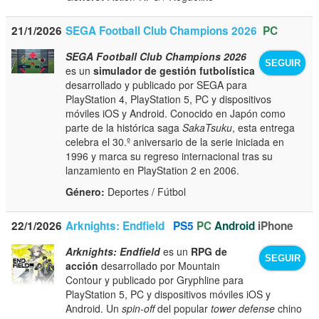
21/1/2026
SEGA Football Club Champions 2026
PC
SEGA Football Club Champions 2026
SEGUIR
es un
simulador de gestión futbolística
desarrollado y publicado por SEGA para
PlayStation 4, PlayStation 5, PC y dispositivos
móviles iOS y Android. Conocido en Japón como
parte de la histórica saga
SakaTsuku
, esta entrega
celebra el 30.º aniversario de la serie iniciada en
1996 y marca su regreso internacional tras su
lanzamiento en PlayStation 2 en 2006.
Género:
Deportes / Fútbol
22/1/2026
Arknights: Endfield
PS5
PC
Android
iPhone
Arknights: Endfield
es un
RPG de
SEGUIR
acción
desarrollado por Mountain
Contour y publicado por Gryphline para
PlayStation 5, PC y dispositivos móviles iOS y
Android. Un
spin-off
del popular
tower defense
chino