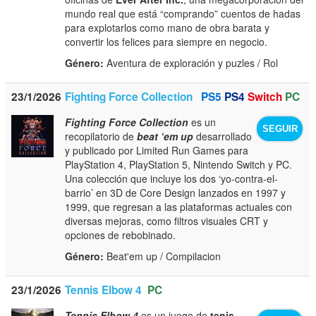
mundo real que está “comprando” cuentos de hadas
para explotarlos como mano de obra barata y
convertir los felices para siempre en negocio.
Género:
Aventura de exploración y puzles / Rol
23/1/2026
Fighting Force Collection
PS5
PS4
Switch
PC
Fighting Force Collection
es un
SEGUIR
recopilatorio de
beat ‘em up
desarrollado
y publicado por Limited Run Games para
PlayStation 4, PlayStation 5, Nintendo Switch y PC.
Una colección que incluye los dos ‘yo-contra-el-
barrio’ en 3D de Core Design lanzados en 1997 y
1999, que regresan a las plataformas actuales con
diversas mejoras, como filtros visuales CRT y
opciones de rebobinado.
Género:
Beat'em up / Compilacion
23/1/2026
Tennis Elbow 4
PC
Tennis Elbow 4
es un juego de
tenis