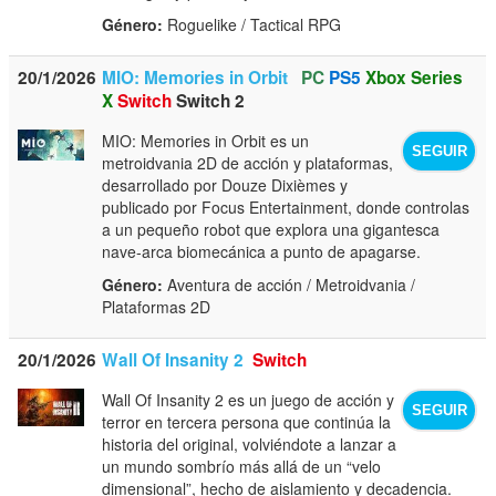
Género:
Roguelike / Tactical RPG
20/1/2026
MIO: Memories in Orbit
PC
PS5
Xbox Series
X
Switch
Switch 2
MIO: Memories in Orbit es un
SEGUIR
metroidvania 2D de acción y plataformas,
desarrollado por Douze Dixièmes y
publicado por Focus Entertainment, donde controlas
a un pequeño robot que explora una gigantesca
nave‑arca biomecánica a punto de apagarse.
Género:
Aventura de acción / Metroidvania /
Plataformas 2D
20/1/2026
Wall Of Insanity 2
Switch
Wall Of Insanity 2 es un juego de acción y
SEGUIR
terror en tercera persona que continúa la
historia del original, volviéndote a lanzar a
un mundo sombrío más allá de un “velo
dimensional”, hecho de aislamiento y decadencia.