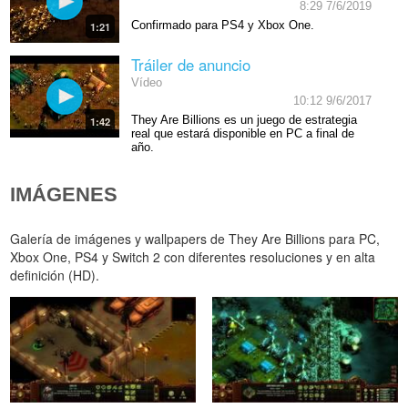
8:29 7/6/2019
Confirmado para PS4 y Xbox One.
1:21
Tráiler de anuncio
Vídeo
10:12 9/6/2017
They Are Billions es un juego de estrategia
1:42
real que estará disponible en PC a final de
año.
IMÁGENES
Galería de imágenes y wallpapers de They Are Billions para PC,
Xbox One, PS4 y Switch 2 con diferentes resoluciones y en alta
definición (HD).