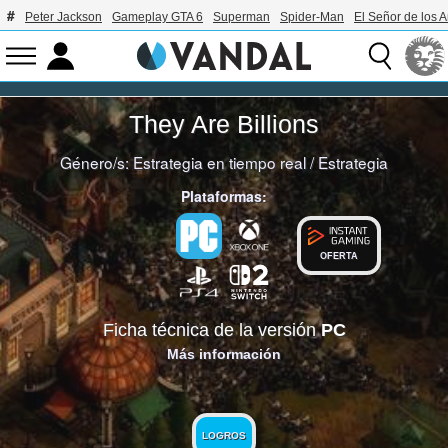
Peter Jackson
Gameplay GTA 6
Superman
Spider-Man
El Señor de los A
They Are Billions
Género/s:
Estrategia en tiempo real
/
Estrategia
Plataformas:
OFERTA
Ficha técnica de la versión
PC
Más información
LOGROS