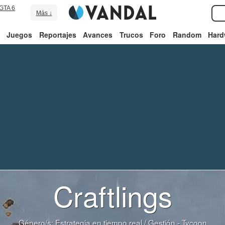
GTA 6
Más ↓
Juegos
Reportajes
Avances
Trucos
Foro
Random
Hard
Craftlings
Género/s:
Estrategia en tiempo real
/
Gestión - Tycoon