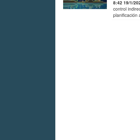
8:42 19/1/20
control indire
planificación