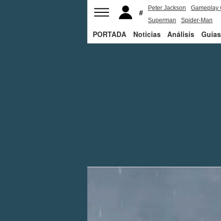
Peter Jackson
Gameplay 
Superman
Spider-Man
PORTADA
Noticias
Análisis
Guías