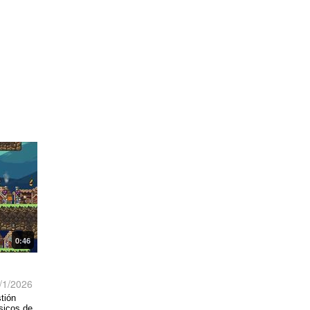
0:46
/1/2026
stión
ásicos de