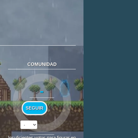
COMUNIDAD
-
SEGUIR
Insuficientes votos para figurar en