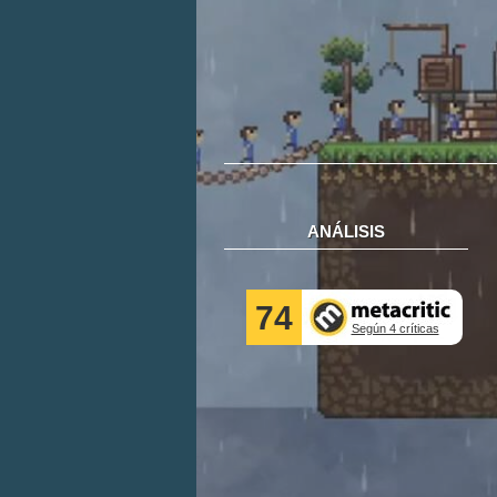
ANÁLISIS
74
Según 4 críticas