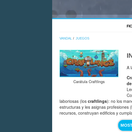
FI
VANDAL
JUEGOS
I
A 
Cr
Carátula Craftlings
de
Le
Co
laboriosas (los
craftlings
): no los man
estructuras y les asignas profesiones (
recursos, construyan edificios y cumpla
MOST