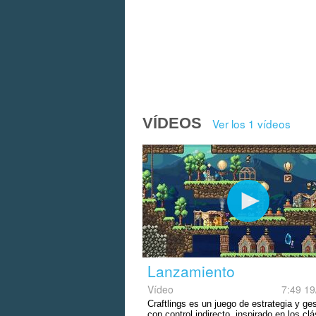
VÍDEOS
Ver los 1 vídeos
Lanzamiento
Vídeo
7:49 19
Craftlings es un juego de estrategia y ge
con control indirecto, inspirado en los cl