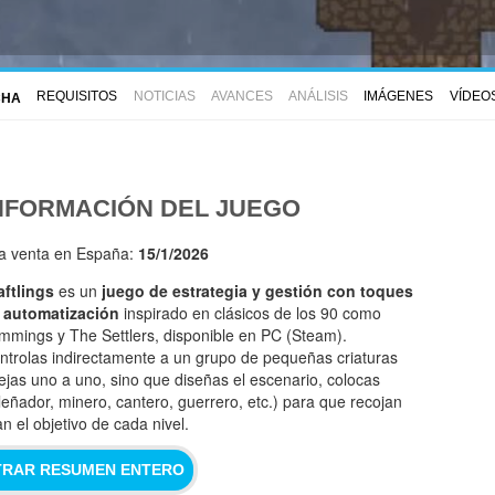
REQUISITOS
NOTICIAS
AVANCES
ANÁLISIS
IMÁGENES
VÍDEO
CHA
NFORMACIÓN DEL JUEGO
la venta en España:
15/1/2026
aftlings
es un
juego de estrategia y gestión con toques
 automatización
inspirado en clásicos de los 90 como
mmings y The Settlers, disponible en PC (Steam).
ntrolas indirectamente a un grupo de pequeñas criaturas
ejas uno a uno, sino que diseñas el escenario, colocas
leñador, minero, cantero, guerrero, etc.) para que recojan
n el objetivo de cada nivel.
RAR RESUMEN ENTERO