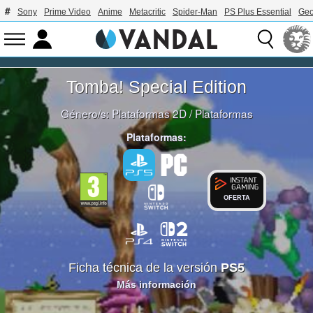
Sony
Prime Video
Anime
Metacritic
Spider-Man
PS Plus Essential
Geo
Tomba! Special Edition
Género/s:
Plataformas 2D
/
Plataformas
Plataformas:
OFERTA
Ficha técnica de la versión
PS5
Más información