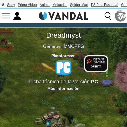
Sony
Prime Video
Anime
Metacritic
Spider-Man
PS Plus Essential
Geo
Dreadmyst
Género/s:
MMORPG
Plataformas:
OFERTA
Ficha técnica de la versión
PC
Más información