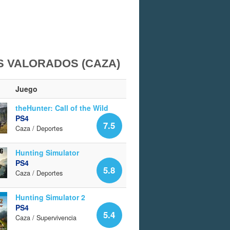
 VALORADOS (CAZA)
Juego
theHunter: Call of the Wild
PS4
7.5
Caza / Deportes
Hunting Simulator
PS4
5.8
Caza / Deportes
Hunting Simulator 2
PS4
5.4
Caza / Supervivencia