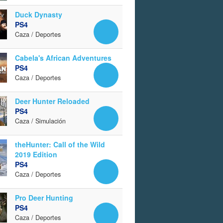
Duck Dynasty
PS4
Caza / Deportes
Cabela's African Adventures
PS4
Caza / Deportes
Deer Hunter Reloaded
PS4
Caza / Simulación
theHunter: Call of the Wild
2019 Edition
PS4
Caza / Deportes
Pro Deer Hunting
PS4
Caza / Deportes