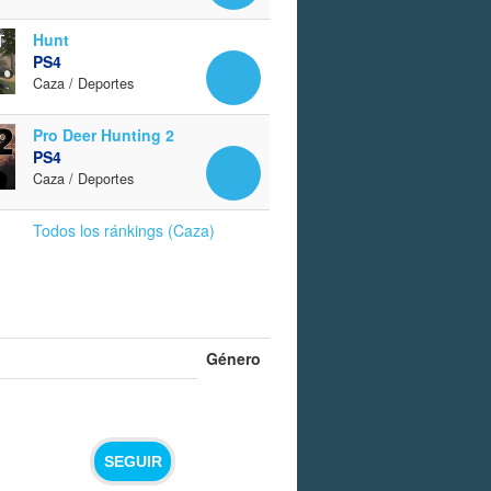
Hunt
PS4
Caza / Deportes
Pro Deer Hunting 2
PS4
Caza / Deportes
Todos los ránkings (Caza)
Género
SEGUIR