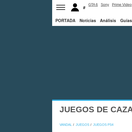
GTA 6
Sony
Prime Video
PORTADA
Noticias
Análisis
Guías
JUEGOS DE CAZA
VANDAL
JUEGOS
JUEGOS PS4