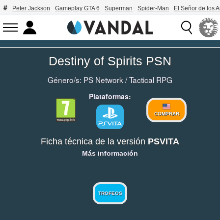
Peter Jackson
Gameplay GTA 6
Superman
Spider-Man
El Señor de los A
Destiny of Spirits PSN
Género/s:
PS Network
/
Tactical RPG
Plataformas:
COMPRAR
Ficha técnica de la versión
PSVITA
Más información
TROFEOS