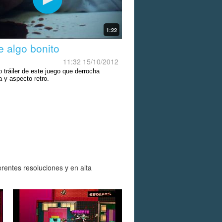
1:22
e algo bonito
11:32 15/10/2012
 tráiler de este juego que derrocha
a y aspecto retro.
rentes resoluciones y en alta