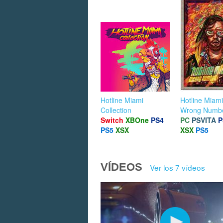
Hotline Miami
Hotline Miami
Collection
Wrong Numb
Switch
XBOne
PS4
PC
PSVITA
P
PS5
XSX
XSX
PS5
VÍDEOS
Ver los 7 vídeos