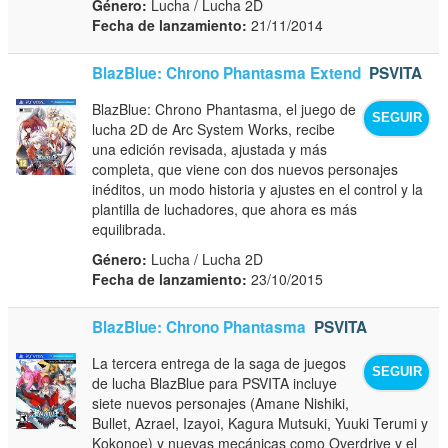
Género:
Lucha / Lucha 2D
Fecha de lanzamiento:
21/11/2014
BlazBlue: Chrono Phantasma Extend
PSVITA
BlazBlue: Chrono Phantasma, el juego de
SEGUIR
lucha 2D de Arc System Works, recibe
una edición revisada, ajustada y más
completa, que viene con dos nuevos personajes
inéditos, un modo historia y ajustes en el control y la
plantilla de luchadores, que ahora es más
equilibrada.
Género:
Lucha / Lucha 2D
Fecha de lanzamiento:
23/10/2015
BlazBlue: Chrono Phantasma
PSVITA
La tercera entrega de la saga de juegos
SEGUIR
de lucha BlazBlue para PSVITA incluye
siete nuevos personajes (Amane Nishiki,
Bullet, Azrael, Izayoi, Kagura Mutsuki, Yuuki Terumi y
Kokonoe) y nuevas mecánicas como Overdrive y el