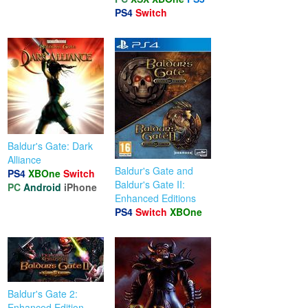
PS4
Switch
Baldur's Gate: Dark
Alliance
Baldur's Gate and
PS4
XBOne
Switch
Baldur's Gate II:
PC
Android
iPhone
Enhanced Editions
PS4
Switch
XBOne
Baldur's Gate 2:
Enhanced Edition