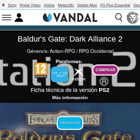
Sony
Prime Video
Anime
Metacritic
Spider-Man
PS Plus Essential
Geo
Baldur's Gate: Dark Alliance 2
Género/s:
Action-RPG
/
RPG Occidental
Plataformas:
COMPRAR
Ficha técnica de la versión
PS2
Más información
TRUCOS PS2