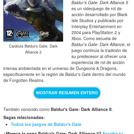
Baldur's Gate: Dark Alliance II
es un videojuego de rol de
acción desarrollado por Black
Isle Studios y publicado por
Interplay Entertainment en
2004 para PlayStation 2 y
Xbox. Como secuela de
Baldur's Gate: Dark Alliance
, el
Carátula Baldur's Gate: Dark
juego continúa la tradición de
Alliance 2
su predecesor al ofrecer una
experiencia de rol de acción
intensa ambientada en el universo de Dungeons & Dragons,
específicamente en la región de Baldur's Gate dentro del mundo
de Forgotten Realms.
MOSTRAR RESUMEN ENTERO
También conocido como
Baldur's Gate: Dark Alliance II
.
Sagas relacionadas:
Todos los juegos de Baldur's Gate
¿Merece la pena Baldur's Gate: Dark Alliance 2?
Escribe tu