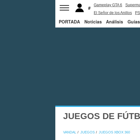
Gameplay GTA 6
Superm
El Señor de los Anillos
PS
PORTADA
Noticias
Análisis
Guías
JUEGOS DE FÚTB
VANDAL
JUEGOS
JUEGOS XBOX 360