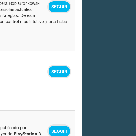
ecerá Rob Gronkowski,
SEGUIR
onsolas actuales,
strategias. De esta
 control más intuitivo y una física
SEGUIR
publicado por
SEGUIR
cluyendo
PlayStation 3
,