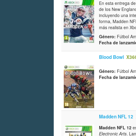
En esta entrega de
de los New England 
incluyendo una inte
forma, Madden NFL 
más realista en Xb
Género:
Fútbol Ame
Fecha de lanzami
Blood Bowl
X36
Género:
Fútbol Am
Fecha de lanzami
Madden NFL 12
Madden NFL 12
es
Electronic Arts
. La