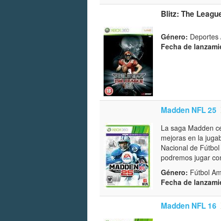
Blitz: The League
Género:
Deportes 
Fecha de lanzami
Madden NFL 25
La saga Madden cel
mejoras en la juga
Nacional de Fútbol 
podremos jugar con
Género:
Fútbol Ame
Fecha de lanzami
Madden NFL 16