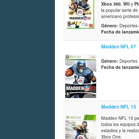
Xbox 360
,
Wii
y
Pl
la popular serie d
americano profesio
Género:
Deportes 
Fecha de lanzami
Madden NFL 07
Género:
Deportes 
Fecha de lanzami
Madden NFL 15
Madden NFL 15 para
todos los equipos d
estadios y la realiz
Xbox One.