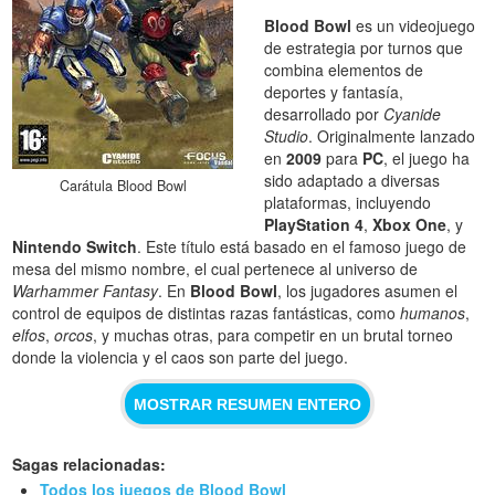
Blood Bowl
es un videojuego
de estrategia por turnos que
combina elementos de
deportes y fantasía,
desarrollado por
Cyanide
Studio
. Originalmente lanzado
en
2009
para
PC
, el juego ha
sido adaptado a diversas
Carátula Blood Bowl
plataformas, incluyendo
PlayStation 4
,
Xbox One
, y
Nintendo Switch
. Este título está basado en el famoso juego de
mesa del mismo nombre, el cual pertenece al universo de
Warhammer Fantasy
. En
Blood Bowl
, los jugadores asumen el
control de equipos de distintas razas fantásticas, como
humanos
,
elfos
,
orcos
, y muchas otras, para competir en un brutal torneo
donde la violencia y el caos son parte del juego.
MOSTRAR RESUMEN ENTERO
Sagas relacionadas:
Todos los juegos de Blood Bowl