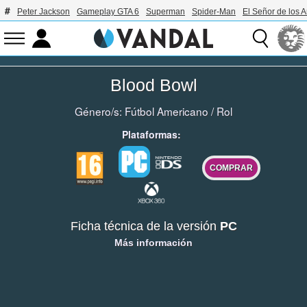
Peter Jackson
Gameplay GTA 6
Superman
Spider-Man
El Señor de los A
Blood Bowl
Género/s:
Fútbol Americano
/
Rol
Plataformas:
COMPRAR
Ficha técnica de la versión
PC
Más información