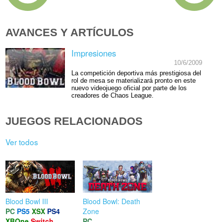
AVANCES Y ARTÍCULOS
Impresiones
10/6/2009
La competición deportiva más prestigiosa del
rol de mesa se materializará pronto en este
nuevo videojuego oficial por parte de los
creadores de Chaos League.
JUEGOS RELACIONADOS
Ver todos
Blood Bowl III
Blood Bowl: Death
PC
PS5
XSX
PS4
Zone
XBOne
Switch
PC