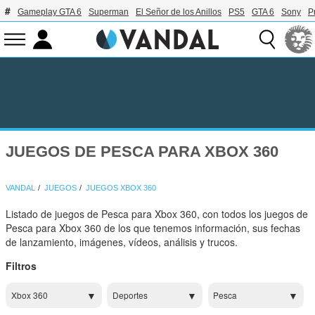
Gameplay GTA 6
Superman
El Señor de los Anillos
PS5
GTA 6
Sony
P
JUEGOS DE PESCA PARA XBOX 360
VANDAL
JUEGOS
JUEGOS XBOX 360
Listado de juegos de Pesca para Xbox 360, con todos los juegos de
Pesca para Xbox 360 de los que tenemos información, sus fechas
de lanzamiento, imágenes, vídeos, análisis y trucos.
Filtros
Xbox 360
Deportes
Pesca