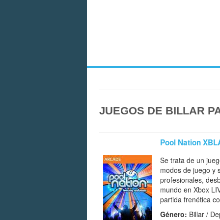
JUEGOS DE BILLAR P
Pool Nation XBL
Se trata de un jueg
modos de juego y s
profesionales, des
mundo en Xbox LIVE
partida frenética c
Género:
Billar / D