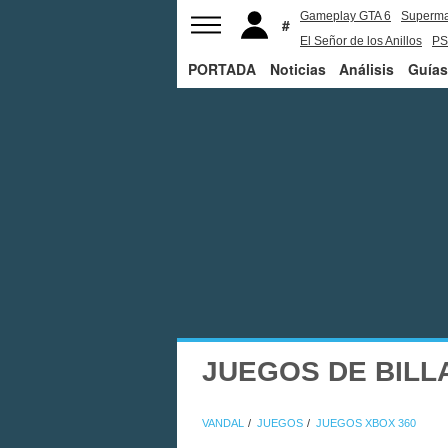
Gameplay GTA 6
Superm
El Señor de los Anillos
PS
PORTADA
Noticias
Análisis
Guías
JUEGOS DE BILL
VANDAL
JUEGOS
JUEGOS XBOX 360