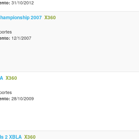
ento:
31/10/2012
Championship 2007
X360
eportes
ento:
12/1/2007
LA
X360
eportes
ento:
28/10/2009
rds 2 XBLA
X360