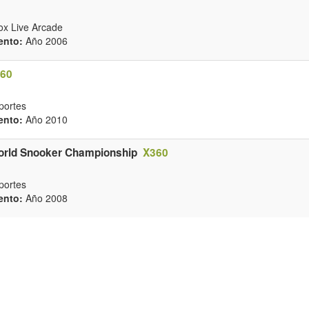
box Live Arcade
ento:
Año 2006
60
eportes
ento:
Año 2010
orld Snooker Championship
X360
eportes
ento:
Año 2008