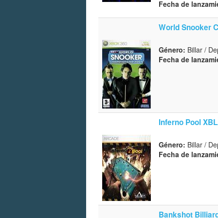
Fecha de lanzami
World Snooker 
Género:
Billar / D
Fecha de lanzami
Inferno Pool XB
Género:
Billar / D
Fecha de lanzami
Bankshot Billia