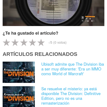
¿Te ha gustado el artículo?
-
/5 (
0
votos)
ARTÍCULOS RELACIONADOS
Ubisoft admite que The Division iba
a ser muy diferente: 'Era un MMO
como World of Warcraft'
Se resuelve el misterio: ya está
disponible The Division: Definitive
Edition, pero no es una
remasterización