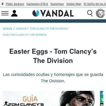
Peter Jackson
Gameplay GTA 6
Superman
Spider-Man
El Señor de los A
VANDAL
JUEGOS
TOM CLANCY'S THE DIVISION
GUÍA TOM CLANCY'S THE DIVISION
Easter Eggs - Tom Clancy's
The Division
Las curiosidades ocultas y homenajes que se guarda
The Division.