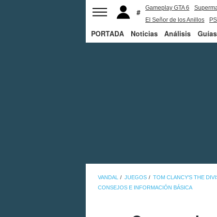
Gameplay GTA 6
Superm
El Señor de los Anillos
PS
PORTADA
Noticias
Análisis
Guías
VANDAL
JUEGOS
TOM CLANCY'S THE DIVI
CONSEJOS E INFORMACIÓN BÁSICA