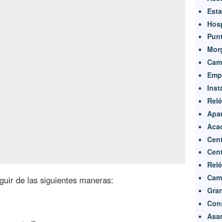
Esta
Hos
Punt
Morg
Cam
Emp
Inst
Relé
Apa
Acad
Cent
Cent
Relé
Cam
uir de las siguientes maneras:
Gran
Con
Asa