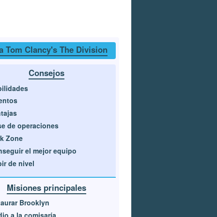
a Tom Clancy's The Division
Consejos
ilidades
entos
tajas
e de operaciones
rk Zone
seguir el mejor equipo
ir de nivel
Misiones principales
aurar Brooklyn
io a la comisaría