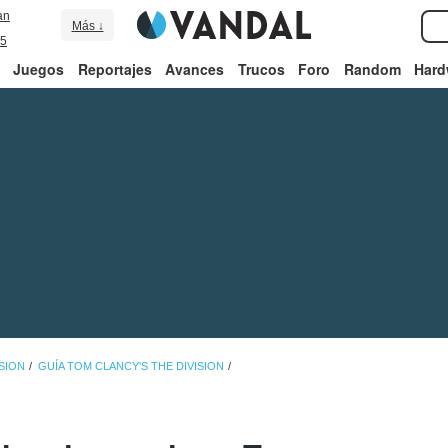
an
Más ↓
5
Juegos
Reportajes
Avances
Trucos
Foro
Random
Hard
SION
GUÍA TOM CLANCY'S THE DIVISION