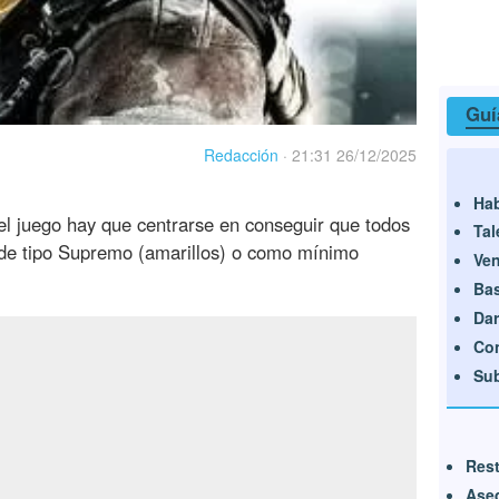
Guí
Redacción
·
21:31 26/12/2025
Hab
el juego hay que centrarse en conseguir que todos
Tal
n de tipo Supremo (amarillos) o como mínimo
Ven
Bas
Da
Con
Sub
Rest
Ased