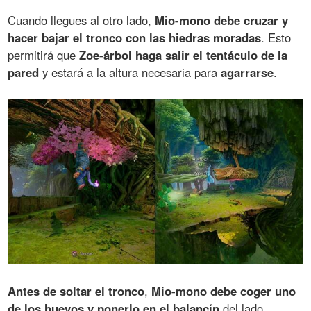
Cuando llegues al otro lado,
Mio-mono debe cruzar y
hacer bajar el tronco con las hiedras moradas
. Esto
permitirá que
Zoe-árbol haga salir el tentáculo de la
pared
y estará a la altura necesaria para
agarrarse
.
Antes de soltar el tronco
,
Mio-mono debe coger uno
de los huevos y ponerlo en el balancín
del lado