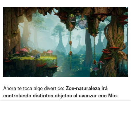
Ahora te toca algo divertido:
Zoe-naturaleza irá
controlando distintos objetos al avanzar con Mio-
mono
. Primero una planta con la que
comerte los
bichos
, luego una
planta-catapulta
a la que Mio-mono
debe saltar... de nuevo
no hace falta mucha
explicación
.