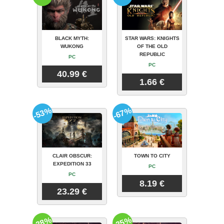
BLACK MYTH:
STAR WARS: KNIGHTS
WUKONG
OF THE OLD
REPUBLIC
PC
PC
40.99 €
1.66 €
-53%
-67%
CLAIR OBSCUR:
TOWN TO CITY
EXPEDITION 33
PC
PC
8.19 €
23.29 €
-38%
-35%