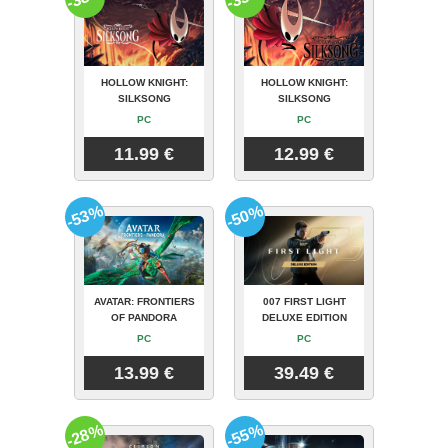
HOLLOW KNIGHT:
HOLLOW KNIGHT:
SILKSONG
SILKSONG
PC
PC
11.99 €
12.99 €
-53%
-50%
AVATAR: FRONTIERS
007 FIRST LIGHT
OF PANDORA
DELUXE EDITION
PC
PC
13.99 €
39.49 €
-28%
-55%