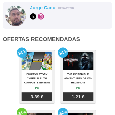
Jorge Cano
REDACTOR
OFERTAS RECOMENDADAS
-91%
-91%
DIGIMON STORY
THE INCREDIBLE
CYBER SLEUTH:
ADVENTURES OF VAN
COMPLETE EDITION
HELSING II
PC
PC
3.39 €
1.21 €
-31%
-82%