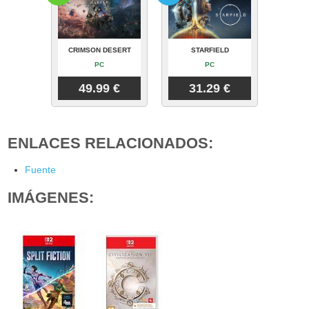
CRIMSON DESERT
STARFIELD
PC
PC
49.99 €
31.29 €
ENLACES RELACIONADOS:
Fuente
IMÁGENES: