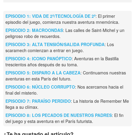
EPISODIO 1: VIDA DE 2ª/TECNOLOGÍA DE 2ª
: El primer
episodio del juego, comienza nuestra aventura mnemónica.
EPISODIO 2: MACROONDAS
: Las calles de Saint-Michel y un
peligroso robo de recuerdos.
EPISODIO 3: ALTA TENSIÓN/SALIDA PROFUNDA
: Los
scaramech comienzan a entrar en juego.
EPISODIO 4: ICONO PANÓPTICO
: Aventuras en la Bastilla
trescientos años después de su toma.
EPISODIO 5: DISPARO A LA CABEZA
: Continuamos nuestras
aventuras en esta París del futuro.
EPISODIO 6: NÚCLEO CORRUPTO
: Nos acercamos hacia el
final del misterio.
EPISODIO 7: PARAÍSO PERDIDO
: La historia de Remember Me
llega a su clímax.
EPISODIO 8: LOS PECADOS DE NUESTROS PADRES
: El fin
del juego y esta aventura en el París futurista.
¿Te ha gustado el artículo?