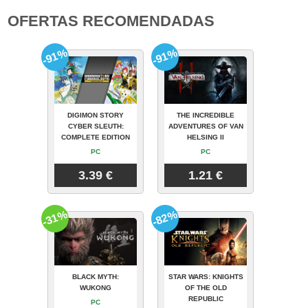
OFERTAS RECOMENDADAS
-91%
-91%
DIGIMON STORY
THE INCREDIBLE
CYBER SLEUTH:
ADVENTURES OF VAN
COMPLETE EDITION
HELSING II
PC
PC
3.39 €
1.21 €
-31%
-82%
BLACK MYTH:
STAR WARS: KNIGHTS
WUKONG
OF THE OLD
REPUBLIC
PC