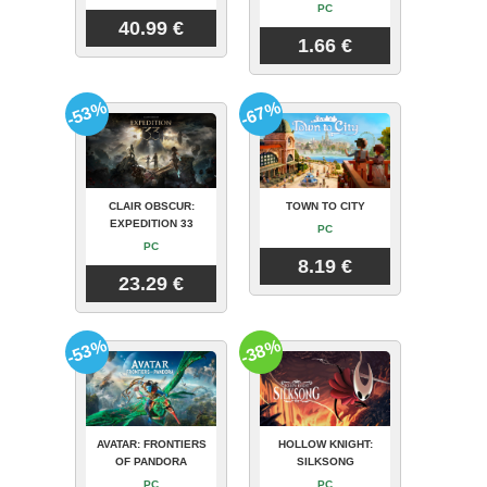
PC
40.99 €
1.66 €
-53%
-67%
CLAIR OBSCUR:
TOWN TO CITY
EXPEDITION 33
PC
PC
8.19 €
23.29 €
-53%
-38%
AVATAR: FRONTIERS
HOLLOW KNIGHT:
OF PANDORA
SILKSONG
PC
PC