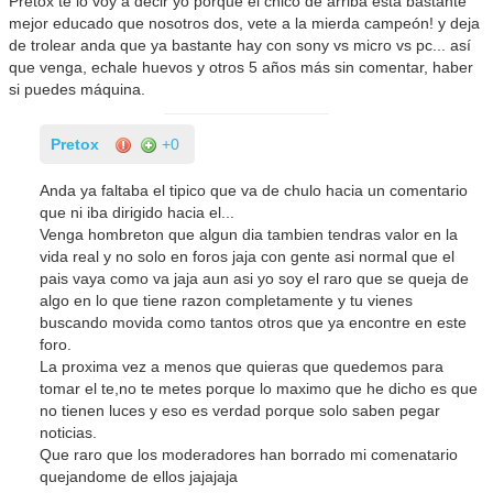
Pretox te lo voy a decir yo porque el chico de arriba esta bastante
mejor educado que nosotros dos, vete a la mierda campeón! y deja
de trolear anda que ya bastante hay con sony vs micro vs pc... así
que venga, echale huevos y otros 5 años más sin comentar, haber
si puedes máquina.
Pretox
+0
Anda ya faltaba el tipico que va de chulo hacia un comentario
que ni iba dirigido hacia el...
Venga hombreton que algun dia tambien tendras valor en la
vida real y no solo en foros jaja con gente asi normal que el
pais vaya como va jaja aun asi yo soy el raro que se queja de
algo en lo que tiene razon completamente y tu vienes
buscando movida como tantos otros que ya encontre en este
foro.
La proxima vez a menos que quieras que quedemos para
tomar el te,no te metes porque lo maximo que he dicho es que
no tienen luces y eso es verdad porque solo saben pegar
noticias.
Que raro que los moderadores han borrado mi comenatario
quejandome de ellos jajajaja