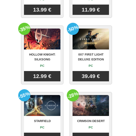
13.99 €
11.99 €
-35%
-50%
HOLLOW KNIGHT:
007 FIRST LIGHT
SILKSONG
DELUXE EDITION
PC
PC
12.99 €
39.49 €
-55%
-28%
STARFIELD
CRIMSON DESERT
PC
PC