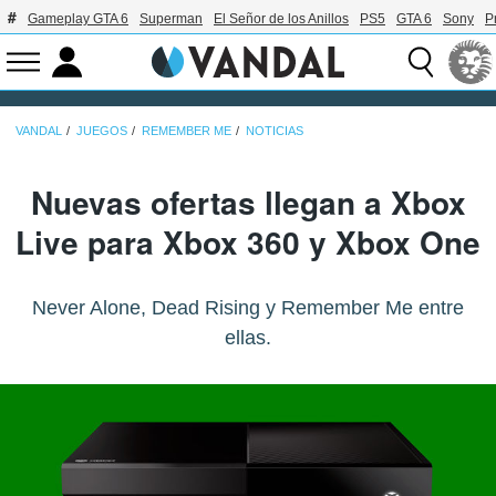
Gameplay GTA 6
Superman
El Señor de los Anillos
PS5
GTA 6
Sony
P
VANDAL
JUEGOS
REMEMBER ME
NOTICIAS
Nuevas ofertas llegan a Xbox
Live para Xbox 360 y Xbox One
Never Alone, Dead Rising y Remember Me entre
ellas.