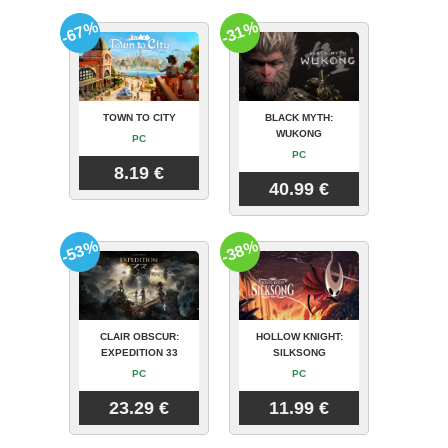
-67%
-31%
TOWN TO CITY
BLACK MYTH:
WUKONG
PC
PC
8.19 €
40.99 €
-53%
-38%
CLAIR OBSCUR:
HOLLOW KNIGHT:
EXPEDITION 33
SILKSONG
PC
PC
23.29 €
11.99 €