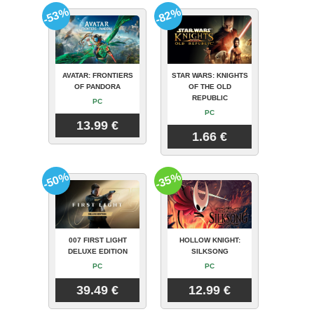
-53%
-82%
AVATAR: FRONTIERS
STAR WARS: KNIGHTS
OF PANDORA
OF THE OLD
REPUBLIC
PC
PC
13.99 €
1.66 €
-50%
-35%
007 FIRST LIGHT
HOLLOW KNIGHT:
DELUXE EDITION
SILKSONG
PC
PC
39.49 €
12.99 €