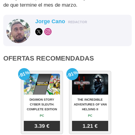
de que termine el mes de marzo.
Jorge Cano
REDACTOR
OFERTAS RECOMENDADAS
-91%
-91%
DIGIMON STORY
THE INCREDIBLE
CYBER SLEUTH:
ADVENTURES OF VAN
COMPLETE EDITION
HELSING II
PC
PC
3.39 €
1.21 €