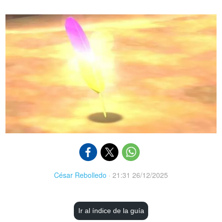
César Rebolledo
·
21:31 26/12/2025
Ir al índice de la guía