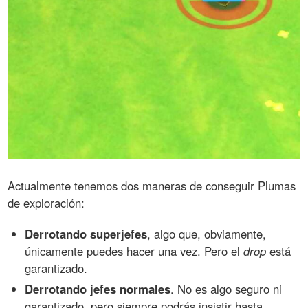
Actualmente tenemos dos maneras de conseguir Plumas
de exploración:
Derrotando superjefes
, algo que, obviamente,
únicamente puedes hacer una vez. Pero el
drop
está
garantizado.
Derrotando jefes normales
. No es algo seguro ni
garantizado, pero siempre podrás insistir hasta