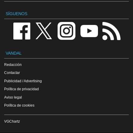
SÍGUENOS
VANDAL
Redacción
Contactar
Publicidad / Advertising
Política de privacidad
Aviso legal
Política de cookies
VGChartz