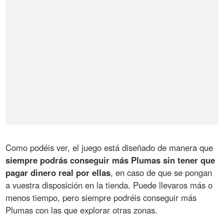
Como podéis ver, el juego está diseñado de manera que
siempre podrás conseguir más Plumas sin tener que
pagar dinero real por ellas
, en caso de que se pongan
a vuestra disposición en la tienda. Puede llevaros más o
menos tiempo, pero siempre podréis conseguir más
Plumas con las que explorar otras zonas.