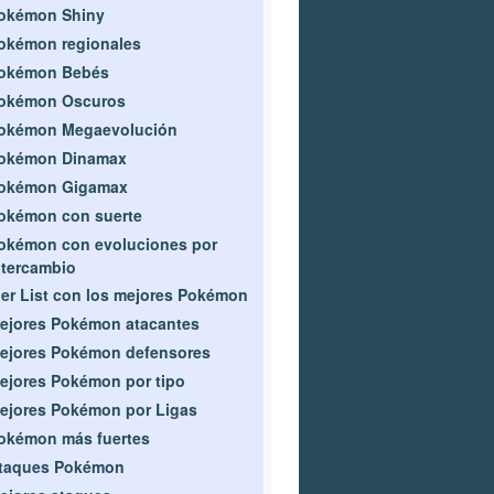
okémon Shiny
okémon regionales
okémon Bebés
okémon Oscuros
okémon Megaevolución
okémon Dinamax
okémon Gigamax
okémon con suerte
okémon con evoluciones por
ntercambio
ier List con los mejores Pokémon
ejores Pokémon atacantes
ejores Pokémon defensores
ejores Pokémon por tipo
ejores Pokémon por Ligas
okémon más fuertes
taques Pokémon