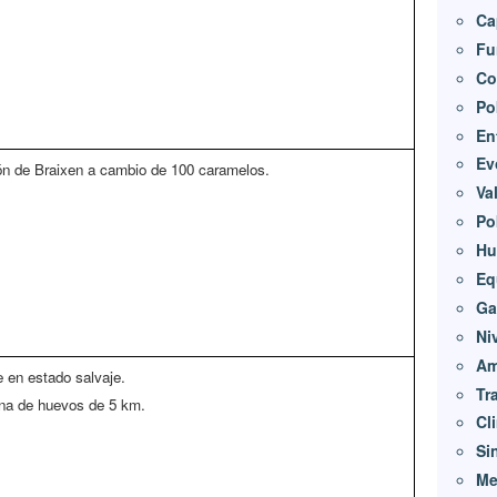
Ca
Fu
Co
Po
En
Ev
ón de Braixen a cambio de 100 caramelos.
Va
Po
Hu
Eq
Ga
Ni
Am
 en estado salvaje.
Tr
na de huevos de 5 km.
Cl
Si
Me