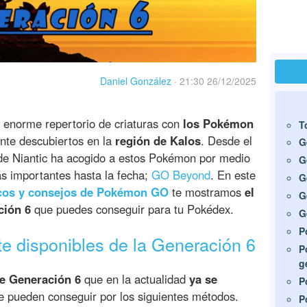
Daniel González
·
21:30 26/12/2025
 enorme repertorio de criaturas con
los Pokémon
T
ente descubiertos en la
región de Kalos
. Desde el
G
 de Niantic ha acogido a estos Pokémon por medio
G
s importantes hasta la fecha;
GO Beyond
. En este
G
ucos y consejos de Pokémon GO
te mostramos
el
G
ción 6
que puedes conseguir para tu Pokédex.
G
P
 disponibles de la Generación 6
P
g
e Generación 6
que en la actualidad
ya se
P
pueden conseguir por los siguientes métodos.
P