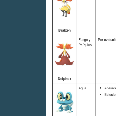
Braixen
Fuego y
Por evoluci
Psíquico
Delphox
Agua
Aparece
Eclosio