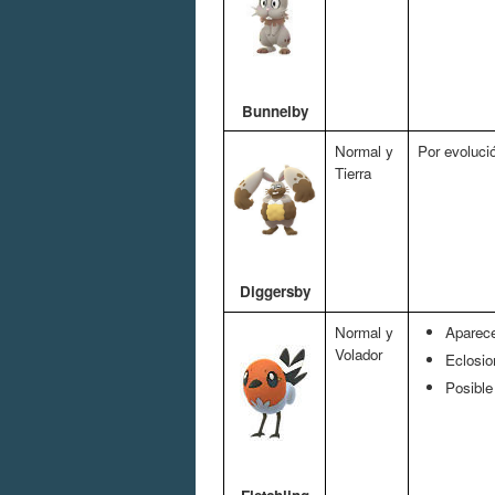
Bunnelby
Normal y
Por evoluci
Tierra
Diggersby
Normal y
Aparece
Volador
Eclosio
Posible