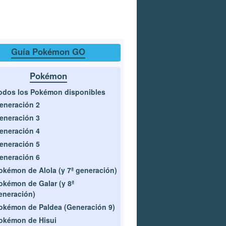
Guía Pokémon GO
Pokémon
odos los Pokémon disponibles
eneración 2
eneración 3
eneración 4
eneración 5
eneración 6
okémon de Alola (y 7ª generación)
okémon de Galar (y 8ª
eneración)
okémon de Paldea (Generación 9)
okémon de Hisui