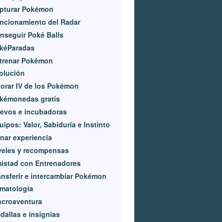
pturar Pokémon
ncionamiento del Radar
nseguir Poké Balls
kéParadas
trenar Pokémon
olución
lorar IV de los Pokémon
kémonedas gratis
evos e incubadoras
uipos: Valor, Sabiduría e Instinto
nar experiencia
veles y recompensas
istad con Entrenadores
ansferir e intercambiar Pokémon
imatología
ncroaventura
dallas e insignias