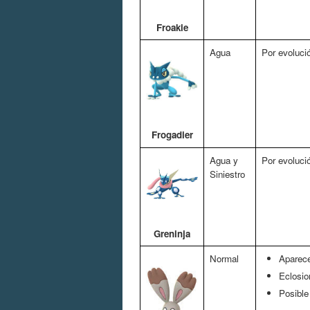
Froakie
Agua
Por evoluci
Frogadier
Agua y
Por evoluci
Siniestro
Greninja
Normal
Aparece
Eclosio
Posible