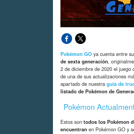
Pokémon GO
ya cuenta entre su
de sexta generación
, originalm
2 de diciembre de 2020 el juego
de una de sus actualizaciones má
apartado de nuestra
guía de tr
listado de Pokémon de Genera
Pokémon Actualmente
Estos son
todos los Pokémon d
encuentran
en Pokémon GO y se 