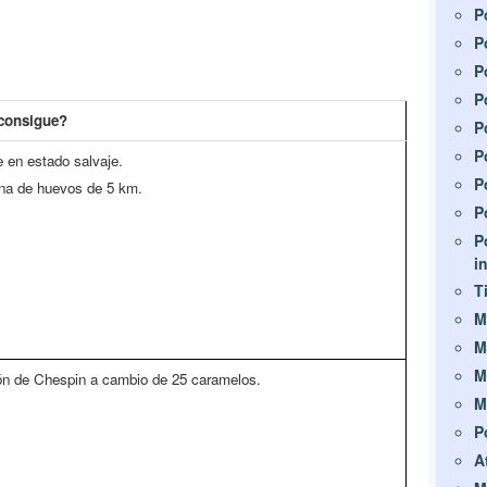
P
P
P
P
consigue?
P
P
 en estado salvaje.
P
na de huevos de 5 km.
P
P
i
T
M
M
M
ón de Chespin a cambio de 25 caramelos.
M
P
A