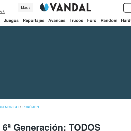
Más ↓
A 6
Juegos
Reportajes
Avances
Trucos
Foro
Random
Hard
POKÉMON GO
POKÉMON
 6ª Generación: TODOS