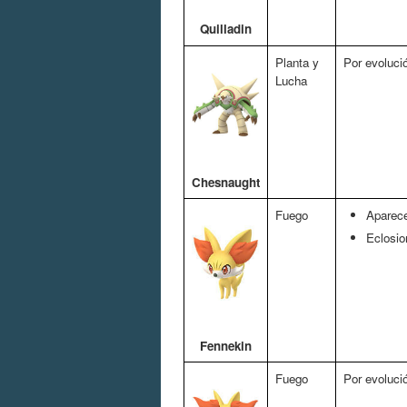
Quilladin
Planta y
Por evoluci
Lucha
Chesnaught
Fuego
Aparece
Eclosio
Fennekin
Fuego
Por evoluci