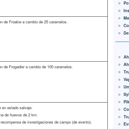
Po
In
Me
ón de Froakie a cambio de 25 caramelos.
Co
De
Ah
Ah
ón de Frogadier a cambio de 100 caramelos.
Tr
Va
Um
Sy
Pi
 en estado salvaje.
Co
na de huevos de 2 km.
Tr
 recompensa de investigaciones de campo (de evento).
Ev