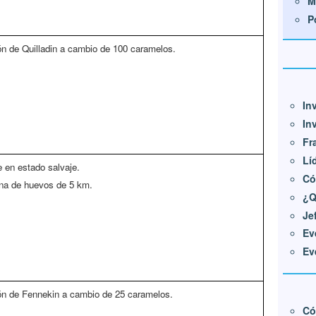
M
P
ón de Quilladin a cambio de 100 caramelos.
In
In
Fr
Lí
 en estado salvaje.
Có
na de huevos de 5 km.
¿Q
Je
Ev
Ev
ón de Fennekin a cambio de 25 caramelos.
Có