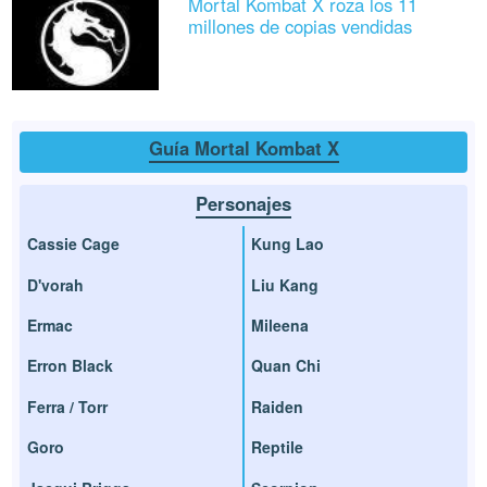
Mortal Kombat X roza los 11
millones de copias vendidas
Guía Mortal Kombat X
Personajes
Cassie Cage
Kung Lao
D'vorah
Liu Kang
Ermac
Mileena
Erron Black
Quan Chi
Ferra / Torr
Raiden
Goro
Reptile