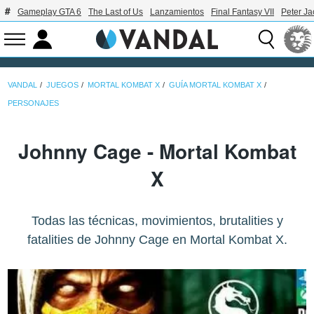
Gameplay GTA 6
The Last of Us
Lanzamientos
Final Fantasy VII
Peter J
VANDAL
JUEGOS
MORTAL KOMBAT X
GUÍA MORTAL KOMBAT X
PERSONAJES
Johnny Cage - Mortal Kombat
X
Todas las técnicas, movimientos, brutalities y
fatalities de Johnny Cage en Mortal Kombat X.