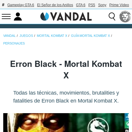
Gameplay GTA 6
El Señor de los Anillos
GTA 6
PS5
Sony
Prime Video
VANDAL
JUEGOS
MORTAL KOMBAT X
GUÍA MORTAL KOMBAT X
PERSONAJES
Erron Black - Mortal Kombat
X
Todas las técnicas, movimientos, brutalities y
fatalities de Erron Black en Mortal Kombat X.