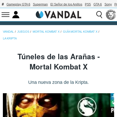
Gameplay GTA 6
Superman
El Señor de los Anillos
PS5
GTA 6
Sony
P
VANDAL
JUEGOS
MORTAL KOMBAT X
GUÍA MORTAL KOMBAT X
LA KRIPTA
Túneles de las Arañas -
Mortal Kombat X
Una nueva zona de la Kripta.