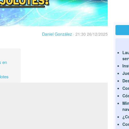
Daniel González
·
21:30 26/12/2025
Lau
ser
s en
Ins
Jue
lotes
Des
Com
Cóm
Min
na
¿Có
Con