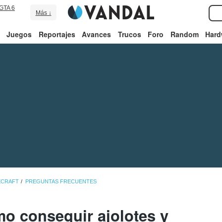
GTA 6
Más ↓
Juegos
Reportajes
Avances
Trucos
Foro
Random
Hard
ECRAFT
PREGUNTAS FRECUENTES
mo conseguir ajolotes y