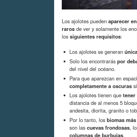
Los ajolotes pueden
aparecer e
raros
de ver y solamente los enco
los
siguientes requisitos
:
Los ajolotes se generan
únic
Solo los encontrarás
por deba
del nivel del océano.
Para que aparezcan en espaci
completamente a oscuras
si
Los ajolotes tienen que
tener
distancia de al menos 5 bloqu
andesita, diorita, granito o t
Por lo tanto, los
biomas más 
son las
cuevas frondosas
, l
columnas de burbujas
.