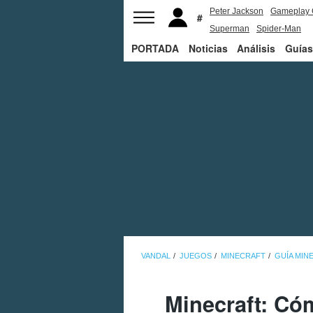
Peter Jackson
Gameplay 
Superman
Spider-Man
PORTADA
Noticias
Análisis
Guías
VANDAL
JUEGOS
MINECRAFT
GUÍA MIN
Minecraft: Có