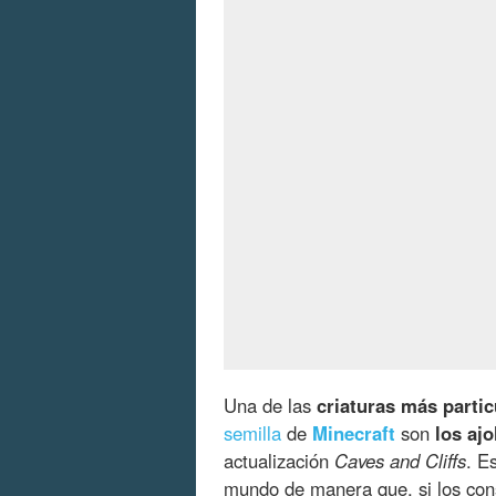
Una de las
criaturas más partic
semilla
de
Minecraft
son
los ajo
actualización
Caves and Cliffs
. E
mundo de manera que, si los con