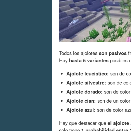
Todos los ajolotes
son pasivos
f
Hay
hasta 5 variantes
posibles d
Ajolote leucístico:
son de co
Ajolote silvestre:
son de col
Ajolote dorado:
son de color 
Ajolote cian:
son de un color 
Ajolote azul:
son de color az
Hay que destacar que
el ajolote
solo tiene
1 probabilidad entre 