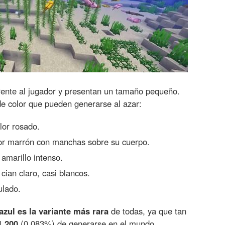
rente al jugador y presentan un tamaño pequeño.
e color que pueden generarse al azar:
lor rosado.
or marrón con manchas sobre su cuerpo.
amarillo intenso.
cian claro, casi blancos.
ulado.
 azul es la variante más rara
de todas, ya que tan
1.200
(0,083%) de generarse en el mundo,