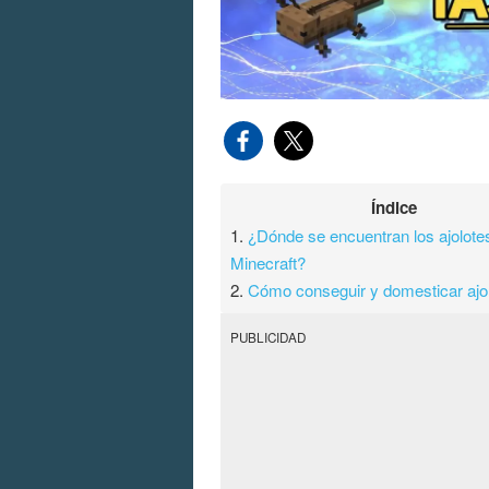
Índice
1.
¿Dónde se encuentran los ajolote
Minecraft?
2.
Cómo conseguir y domesticar ajo
PUBLICIDAD