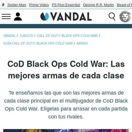
Spider-Man
Prime Video
PS Plus Essential
George R.R. Martin
Beast of 
VANDAL
JUEGOS
CALL OF DUTY: BLACK OPS COLD WAR
GUÍA CALL OF DUTY: BLACK OPS COLD WAR
ARMAS
CoD Black Ops Cold War: Las
mejores armas de cada clase
Te enseñamos las que son las mejores armas de
cada clase principal en el multijugador de CoD Black
Ops Cold War. Elígelas para arrasar en cada partida
con tus rivales.