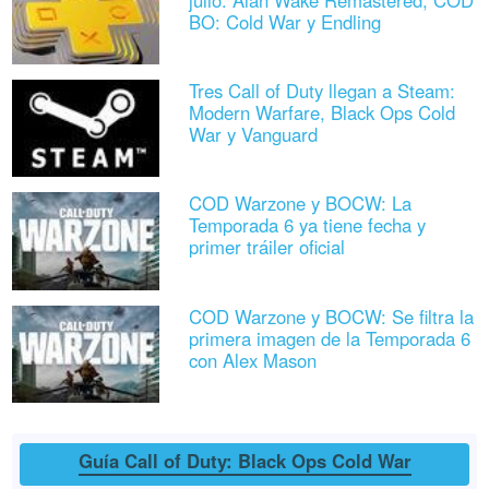
julio: Alan Wake Remastered, COD
BO: Cold War y Endling
Tres Call of Duty llegan a Steam:
Modern Warfare, Black Ops Cold
War y Vanguard
COD Warzone y BOCW: La
Temporada 6 ya tiene fecha y
primer tráiler oficial
COD Warzone y BOCW: Se filtra la
primera imagen de la Temporada 6
con Alex Mason
Guía Call of Duty: Black Ops Cold War