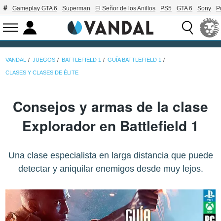
Gameplay GTA 6
Superman
El Señor de los Anillos
PS5
GTA 6
Sony
P
VANDAL
JUEGOS
BATTLEFIELD 1
GUÍA BATTLEFIELD 1
CLASES Y CLASES DE ÉLITE
Consejos y armas de la clase
Explorador en Battlefield 1
Una clase especialista en larga distancia que puede
detectar y aniquilar enemigos desde muy lejos.