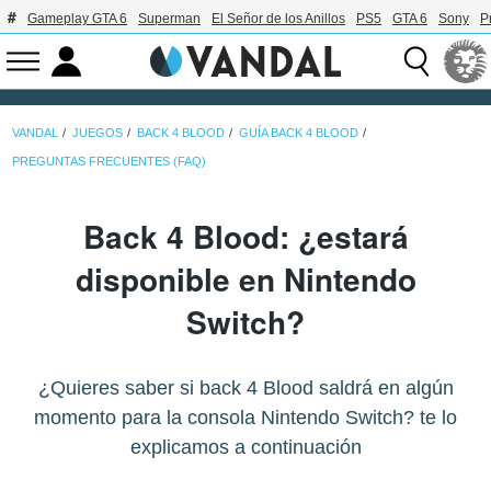
Gameplay GTA 6
Superman
El Señor de los Anillos
PS5
GTA 6
Sony
P
VANDAL
JUEGOS
BACK 4 BLOOD
GUÍA BACK 4 BLOOD
PREGUNTAS FRECUENTES (FAQ)
Back 4 Blood: ¿estará
disponible en Nintendo
Switch?
¿Quieres saber si back 4 Blood saldrá en algún
momento para la consola Nintendo Switch? te lo
explicamos a continuación