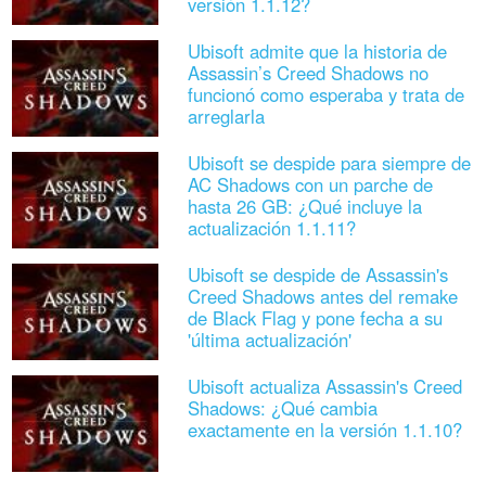
versión 1.1.12?
Ubisoft admite que la historia de
Assassin’s Creed Shadows no
funcionó como esperaba y trata de
arreglarla
Ubisoft se despide para siempre de
AC Shadows con un parche de
hasta 26 GB: ¿Qué incluye la
actualización 1.1.11?
Ubisoft se despide de Assassin's
Creed Shadows antes del remake
de Black Flag y pone fecha a su
'última actualización'
Ubisoft actualiza Assassin's Creed
Shadows: ¿Qué cambia
exactamente en la versión 1.1.10?