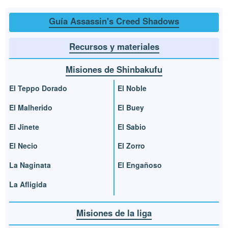
Guía Assassin's Creed Shadows
Recursos y materiales
Misiones de Shinbakufu
El Teppo Dorado
El Noble
El Malherido
El Buey
El Jinete
El Sabio
El Necio
El Zorro
La Naginata
El Engañoso
La Afligida
Misiones de la liga