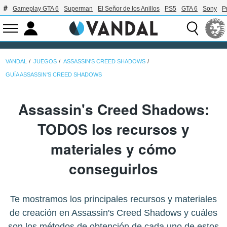
Gameplay GTA 6
Superman
El Señor de los Anillos
PS5
GTA 6
Sony
P
VANDAL
JUEGOS
ASSASSIN'S CREED SHADOWS
GUÍA ASSASSIN'S CREED SHADOWS
Assassin's Creed Shadows:
TODOS los recursos y
materiales y cómo
conseguirlos
Te mostramos los principales recursos y materiales
de creación en Assassin's Creed Shadows y cuáles
son los métodos de obtención de cada uno de estos