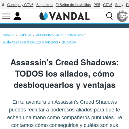
Gameplay GTA 6
Superman
El Señor de los Anillos
PS5
GTA 6
Sony
P
VANDAL
JUEGOS
ASSASSIN'S CREED SHADOWS
GUÍA ASSASSIN'S CREED SHADOWS
GUARIDA
Assassin's Creed Shadows:
TODOS los aliados, cómo
desbloquearlos y ventajas
En tu aventura en Assassin's Creed Shadows
puedes reclutar a poderosos aliados para que te
echen una mano como compañeros puntuales. Te
contamos cómo conseguirlos y cuáles son sus