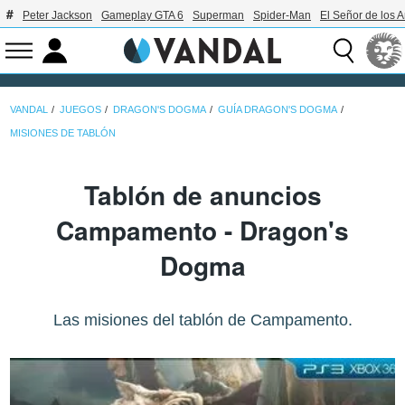
Peter Jackson
Gameplay GTA 6
Superman
Spider-Man
El Señor de los A
VANDAL
JUEGOS
DRAGON'S DOGMA
GUÍA DRAGON'S DOGMA
MISIONES DE TABLÓN
Tablón de anuncios
Campamento - Dragon's
Dogma
Las misiones del tablón de Campamento.