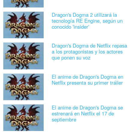
Dragon's Dogma 2 utilizará la
tecnología RE Engine, según un
conocido 'insider'
Dragon's Dogma de Netflix repasa
a los protagonistas y los actores
que ponen su voz
El anime de Dragon's Dogma en
Netflix presenta su primer tráiler
El anime de Dragon's Dogma se
estrenará en Netflix el 17 de
septiembre