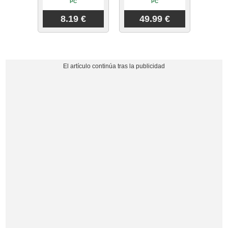
PC
PC
8.19 €
49.99 €