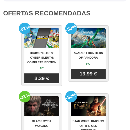
OFERTAS RECOMENDADAS
-91%
-53%
DIGIMON STORY
AVATAR: FRONTIERS
CYBER SLEUTH:
OF PANDORA
COMPLETE EDITION
PC
PC
13.99 €
3.39 €
-31%
-82%
BLACK MYTH:
STAR WARS: KNIGHTS
WUKONG
OF THE OLD