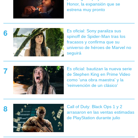
Honor, la expansión que se
estrena muy pronto
Es oficial: Sony paraliza sus
spinoff de Spider-Man tras los
fracasos y confirma que su
universo de héroes de Marvel no
seguirá
Es oficial: bautizan la nueva serie
de Stephen King en Prime Video
como 'una obra maestra' y la
'reinvención de un clásico'
Call of Duty: Black Ops 1 y 2
arrasaron en las ventas estimadas
de PlayStation durante julio