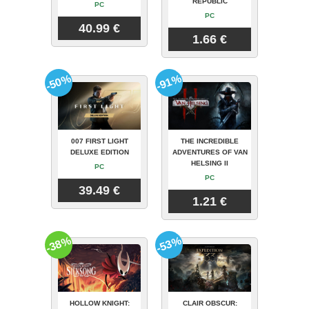
REPUBLIC
PC
PC
40.99 €
1.66 €
-50%
-91%
007 FIRST LIGHT
THE INCREDIBLE
DELUXE EDITION
ADVENTURES OF VAN
HELSING II
PC
PC
39.49 €
1.21 €
-38%
-53%
HOLLOW KNIGHT:
CLAIR OBSCUR: