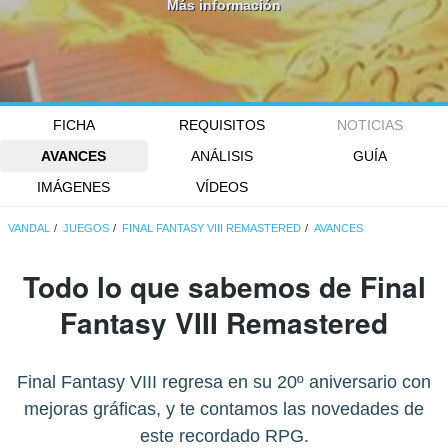
Más información
FICHA
REQUISITOS
NOTICIAS
AVANCES
ANÁLISIS
GUÍA
IMÁGENES
VÍDEOS
VANDAL
JUEGOS
FINAL FANTASY VIII REMASTERED
AVANCES
Todo lo que sabemos de Final
Fantasy VIII Remastered
Final Fantasy VIII regresa en su 20º aniversario con
mejoras gráficas, y te contamos las novedades de
este recordado RPG.