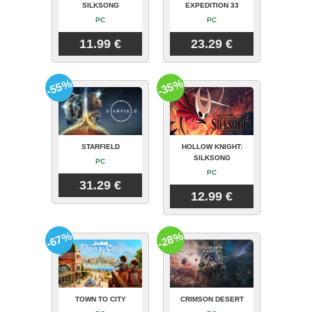
SILKSONG
EXPEDITION 33
PC
PC
11.99 €
23.29 €
-55%
-35%
STARFIELD
HOLLOW KNIGHT:
SILKSONG
PC
PC
31.29 €
12.99 €
-67%
-28%
TOWN TO CITY
CRIMSON DESERT